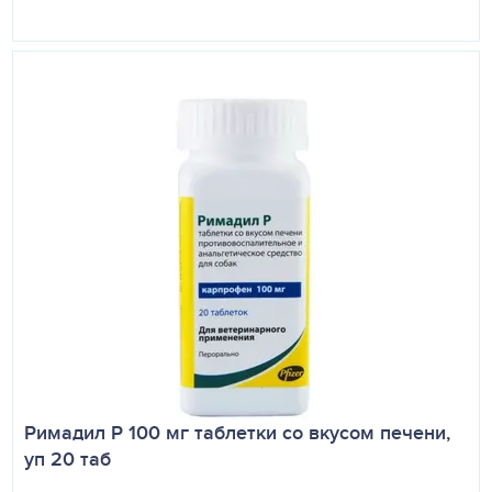
Следует избегать нарушений схемы применения
препарата, так как это может привести к снижению
терапевтической эффективности. В случае пропуска
одной дозы, применение препарата возобновляют в той
же дозировке и по той же схеме.
ПОБОЧНЫЕ ДЕЙСТВИЯ
При применении препарата в соответствии с настоящей
инструкцией побочных явлений и осложнений у
животных, как правило, не наблюдается. В редких
случаях возможны желудочно-кишечные расстройства
(рвота, диарея); вялость или гиперактивность,
гипертрофический гингивит легкой или умеренной
степени, бородавчатые поражения кожи или изменения
волосяного покрова, покраснение и отек ушных
раковин, мышечная слабость, судороги. Указанные
Римадил Р 100 мг таблетки со вкусом печени,
симптомы исчезают самопроизвольно после
уп 20 таб
прекращения применения препарата и обычно не