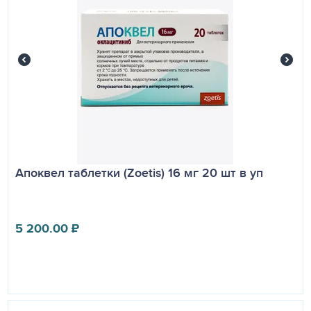
Хранят в закрытой упаковке производителя, в
защищенном от прямых солнечных лучей, недоступном
для детей и животных месте, отдельно от пищевых
продуктов и кормов при температуре от 0°С до 25°С.
Срок годности препарата при соблюдении условий
хранения – 36 месяцев со дня производства.
Запрещается применение Атопики по истечении срока
годности.
Неиспользованный лекарственный препарат
утилизируют в соответствии с требованиями
Апоквел таблетки (Zoetis) 16 мг 20 шт в уп
законодательства.
Регистрационное удостоверение
826-3-12.15-2915 №
ПВИ-3-12.15/04677 от 18.12.15
5 200.00
₽