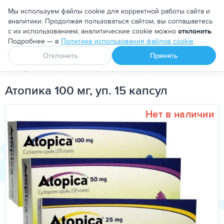
Москва
Мы используем файлы cookie для корректной работы сайта и
аналитики. Продолжая пользоваться сайтом, вы соглашаетесь
с их использованием; аналитические cookie можно
отклонить
.
Подробнее — в
Политике использования файлов cookie
.
Апоквел
Ветмедин
От блох и клещей
Отклонить
Принять
PetDog
Ветеринарные препараты
Противоаллергические 
Атопика 100 мг, уп. 15 капсул
Нет в наличии