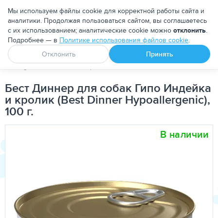
Москва
Мы используем файлы cookie для корректной работы сайта и
аналитики. Продолжая пользоваться сайтом, вы соглашаетесь
с их использованием; аналитические cookie можно
отклонить
.
Подробнее — в
Политике использования файлов cookie
.
Апоквел
Ветмедин
От блох и клещей
Отклонить
Принять
PetDog
Собакам
Корма для собак
Лечебно-диетические
Бест Диннер для собак Гипо Индейка
и кролик (Best Dinner Hypoallergenic),
100 г.
В наличии