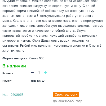
иммунитет собаки. Низкое содержание жира исключает риск
ожирения, снижает нагрузку на сердечную мышцу. С одной
порцией корма с индейкой собака получит дневную норму
жирных кислот омега-3, стимулирующих работу головного
мозга. Крольчатина – это диетическое мясо, оно не перегружает
желудок и кишечник, способствует выведению шлаков, поэтому
часто назначается в качестве лечебной диеты. Инулин –
природный пребиотик, стимулирующий выработку полезных
микроорганизмов. Юкка Шидигера выводит токсины из
организма. Рыбий жир является источником энергии и Омега-3
жирных кислот.
Форма выпуска:
банка 100 г
В наличии
−
+
Кол-во:
Итого:
180.00
₽
Код
290995
Срок годности
до 01/04/2027 года