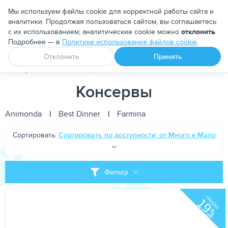
Москва
Мы используем файлы cookie для корректной работы сайта и
аналитики. Продолжая пользоваться сайтом, вы соглашаетесь
с их использованием; аналитические cookie можно
отклонить
.
Подробнее — в
Политике использования файлов cookie
.
Апоквел
Ветмедин
От блох и клещей
Отклонить
Принять
PetDog
Собакам
Корма для собак
Лечебно-диетические
Консервы
Animonda
|
Best Dinner
|
Farmina
Сортировать:
Сортировать по доступности: от Много к Мало
Фильтр
СКИДКА
19
%
OFF