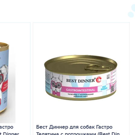
воде. Перед применением лечебной диеты
астро
Бест Диннер для собак Гастро
t Dinner…
Телятина с потрошками (Best Din…