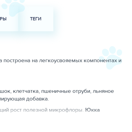
АРЫ
ТЕГИ
ра построена на легкоусвояемых компонентах и
шок, клетчатка, пшеничные отруби, льняное
елирующая добавка.
щий рост полезной микрофлоры.
Юкка
ты.
 1,5%, сырая зола — 2,0%, сырая клетчатка —