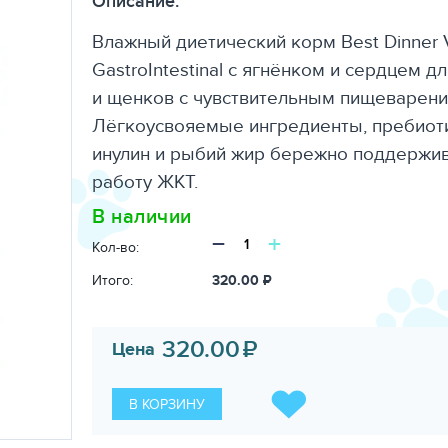
Описание:
Влажный диетический корм Best Dinner V
GastroIntestinal с ягнёнком и сердцем д
и щенков с чувствительным пищеварени
Лёгкоусвояемые ингредиенты, пребиот
инулин и рыбий жир бережно поддержи
работу ЖКТ.
В наличии
−
+
Кол-во:
Итого:
320.00
₽
320.00
₽
Цена
В КОРЗИНУ