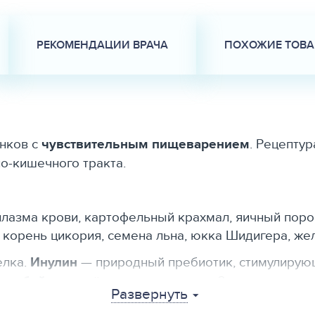
РЕКОМЕНДАЦИИ ВРАЧА
ПОХОЖИЕ ТОВ
нков с
чувствительным пищеварением
. Рецепту
о-кишечного тракта.
 плазма крови, картофельный крахмал, яичный поро
 корень цикория, семена льна, юкка Шидигера, ж
елка.
Инулин
— природный пребиотик, стимулирую
а
рыбий жир
даёт энергию и омега-3 жирные кисло
Развернуть
ой протеин — 11,0%, сырой жир — 7,0%, углеводы —