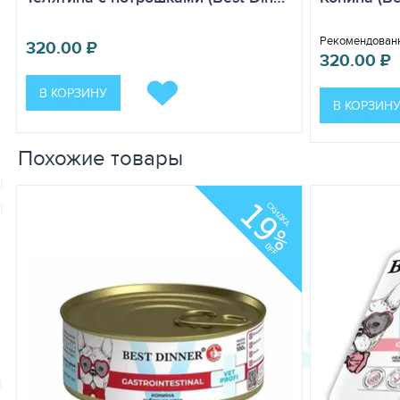
Рекомендованн
320.00
₽
320.00
₽
В КОРЗИНУ
В КОРЗИН
Похожие товары
19
СКИДКА
%
OFF