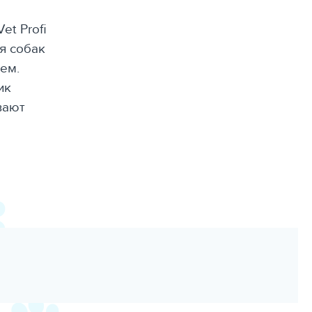
et Profi
ля собак
ем.
ик
вают