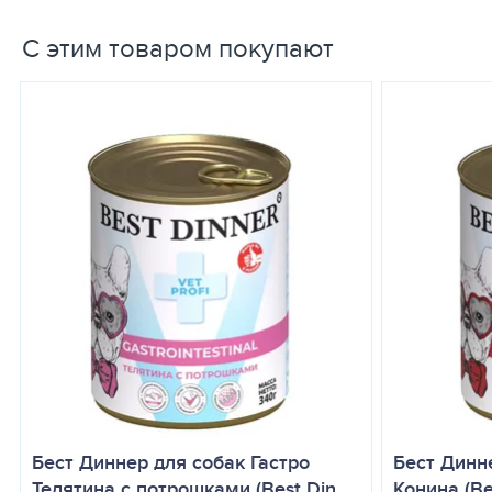
0,5%, влага — 82,0%. Энергетическая ценность — 
С этим товаром покупают
Для кого
Для взрослых собак и щенков с чувствительны
Кормление
Согласно инструкции производителя. Обеспечь
рекомендуется консультация ветеринарного вра
Бест Диннер для собак Гастро
Бест Динн
Телятина с потрошками (Best Din…
Конина (Be