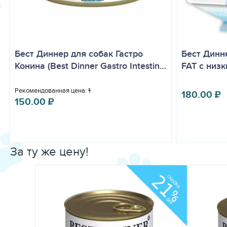
Бест Диннер для собак Гастро
Бест Динн
Конина (Best Dinner Gastro Intestin…
FAT с низ
Рекомендованная цена:
185.00
₽
180.00
₽
150.00
₽
За ту же цену!
21
СКИДКА
%
OFF