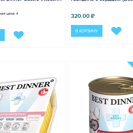
ая цена:
403.00
₽
320.00
₽
В КОРЗИНУ
У