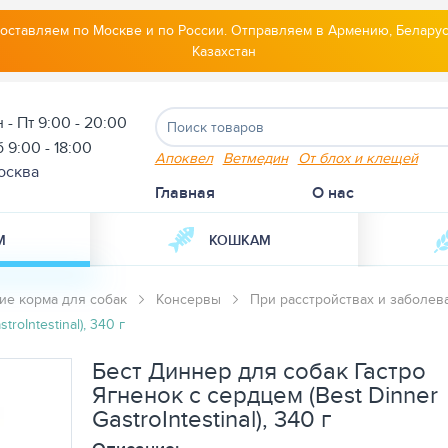
оставляем по Москве и по России. Отправляем в Армению, Беларус
Казахстан
 - Пт 9:00 - 20:00
 9:00 - 18:00
Апоквел
Ветмедин
От блох и клещей
осква
Главная
О нас
М
КОШКАМ
ие корма для собак
Консервы
При расстройствах и заболе
oIntestinal), 340 г
Бест Диннер для собак Гастро
Ягненок с сердцем (Best Dinner
GastroIntestinal), 340 г