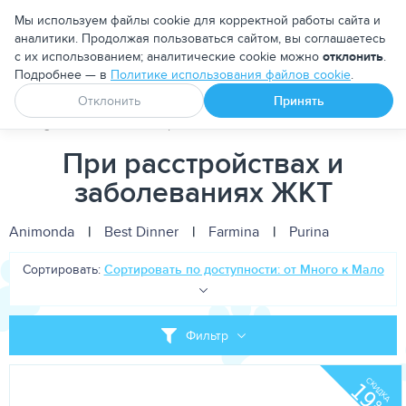
Москва
Мы используем файлы cookie для корректной работы сайта и
аналитики. Продолжая пользоваться сайтом, вы соглашаетесь
с их использованием; аналитические cookie можно
отклонить
.
Подробнее — в
Политике использования файлов cookie
.
Апоквел
Ветмедин
От блох и клещей
Отклонить
Принять
PetDog
Собакам
Корма для собак
Лечебно-диетические
При расстройствах и
заболеваниях ЖКТ
Animonda
|
Best Dinner
|
Farmina
|
Purina
Сортировать:
Сортировать по доступности: от Много к Мало
Фильтр
СКИДКА
19