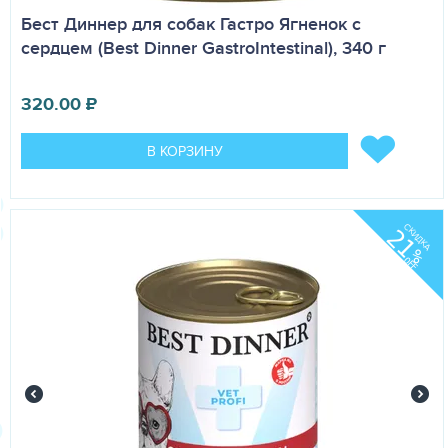
Бест Диннер для собак Гастро Ягненок с
сердцем (Best Dinner GastroIntestinal), 340 г
320.00
₽
В КОРЗИНУ
СКИДКА
21
%
OFF