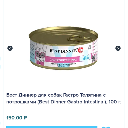
морские водоросли, топинамбур, семена льна, Юкка
Шидигера, желирующая добавка.
Аналитический состав:
сырой протеин – 8%; сырой жир–
4%; углеводы – 7%; сырая зола– 2%; сырая клетчатка –
1%, влага - 78%
Добавки:
Витамины, МЕ: А – 450 МЕ; Д – 20 МЕ, Е – 3 МЕ;
Минеральные вещества, мг: кальций (Са) -120,0; фосфор
(Р) – 100,0; натрий (Na) – 135; калий (K) – 200; хлориды (Cl)
- 40; инулин – 0,35 г.
Консистенция продукта:
Рубленое мясо
Обменная энергия:
89,9 ккал / 100 г
Бест Диннер для собак Гастро Телятина с
потрошками (Best Dinner Gastro Intestinal), 100 г.
150.00
₽