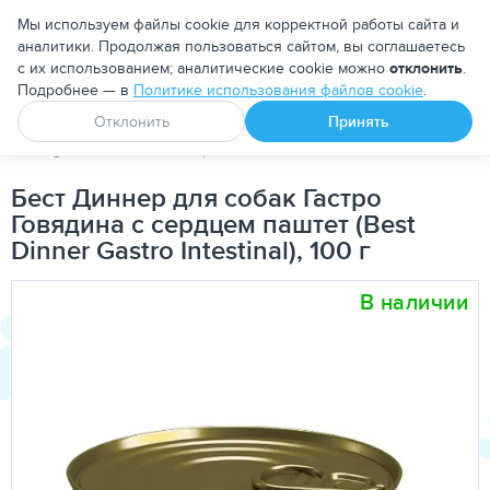
Москва
Мы используем файлы cookie для корректной работы сайта и
аналитики. Продолжая пользоваться сайтом, вы соглашаетесь
с их использованием; аналитические cookie можно
отклонить
.
Подробнее — в
Политике использования файлов cookie
.
Апоквел
Ветмедин
От блох и клещей
Отклонить
Принять
PetDog
Собакам
Корма для собак
Лечебно-диетические
Бест Диннер для собак Гастро
Говядина с сердцем паштет (Best
Dinner Gastro Intestinal), 100 г
В наличии