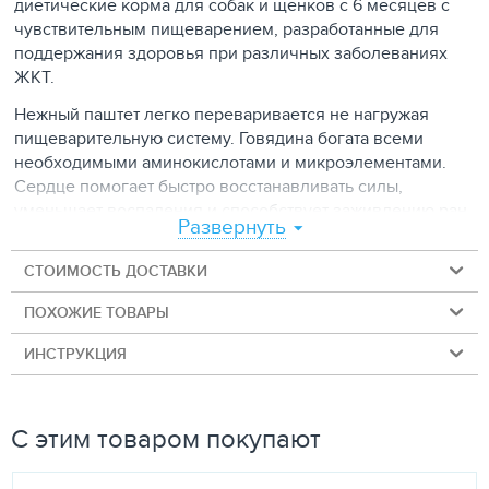
диетические корма для собак и щенков с 6 месяцев с
чувствительным пищеварением, разработанные для
поддержания здоровья при различных заболеваниях
ЖКТ.
Нежный паштет легко переваривается не нагружая
пищеварительную систему. Говядина богата всеми
необходимыми аминокислотами и микроэлементами.
Сердце помогает быстро восстанавливать силы,
уменьшает воспаления и способствует заживлению ран
Развернуть
животных. Оно содержит крайне мало жира и калорий. В
составе корень цикория - природный источник инулина.
СТОИМОСТЬ ДОСТАВКИ
Инулин – природный пребиотик, стимулирующий
выработку полезных микроорганизмов. Юкка Шидигера
ПОХОЖИЕ ТОВАРЫ
выводит токсины из организма. Дрожжи полезны для
кожи и шерсти, работы желудка и кишечника, укрепляют
ИНСТРУКЦИЯ
иммунитет. Рыбий жир является источником энергии и
Омега-3 жирных кислот.
С этим товаром покупают
Состав:
Говядина, сердце, рубец, легкое, плазма крови,
картофельный крахмал, яичный порошок, клетчатка,
отруби пшеничные, масло льняное, рыбий жир, дрожжи,