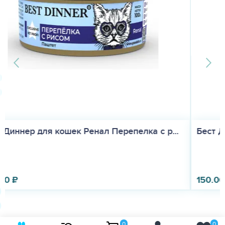
Бест Диннер для кошек Гастро Дичь (Best D...
150.00
₽
0
0