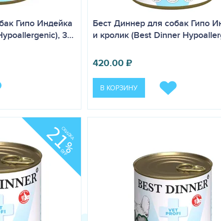
бак Гипо Индейка
Бест Диннер для собак Гипо И
Hypoallergenic), 3…
и кролик (Best Dinner Hypoalle
420.00
₽
В КОРЗИНУ
21
СКИДКА
%
OFF