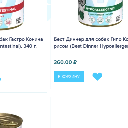
бак Гастро Конина
Бест Диннер для собак Гипо К
testinal), 340 г.
рисом (Best Dinner Hypoallergen
.00
₽
360.00
₽
В КОРЗИНУ