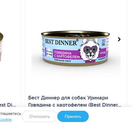
Бест Диннер для собак Уринари
est Di…
Говядина с картофелем (Best Dinner…
глашаетесь
Отклонить
Принять
cookie
.
150.00
₽