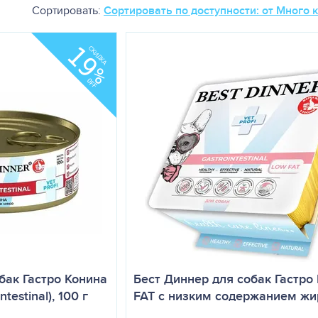
Сортировать:
Сортировать по доступности: от Много 
19
СКИДКА
%
OFF
бак Гастро Конина
Бест Диннер для собак Гастро
ntestinal), 100 г
FAT с низким содержанием жи