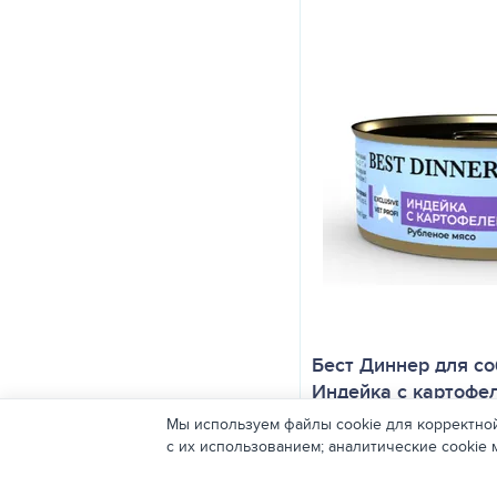
Бест Диннер для со
Индейка с картофел
Мы используем файлы cookie для корректной
с их использованием; аналитические cookie
150.00
₽