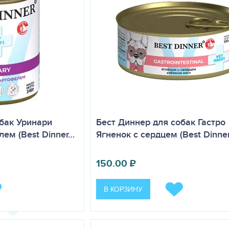
бак Уринари
Бест Диннер для собак Гастро
лем (Best Dinner…
Ягненок с сердцем (Best Dinne
150.00
₽
В КОРЗИНУ