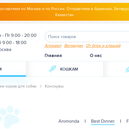
оставляем по Москве и по России. Отправляем в Армению, Беларус
Казахстан
 - Пт 9:00 - 20:00
 9:00 - 18:00
Апоквел
Ветмедин
От блох и клещей
осква
Главная
О нас
М
КОШКАМ
ие корма для собак
Консервы
Animonda
|
Best Dinner
|
F