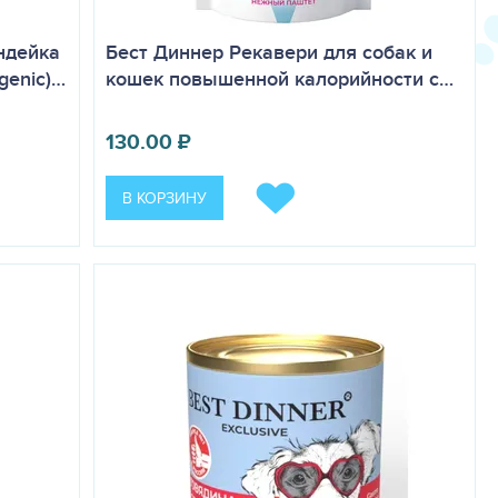
ндейка
Бест Диннер Рекавери для собак и
rgenic)…
кошек повышенной калорийности с…
130.00
₽
В КОРЗИНУ