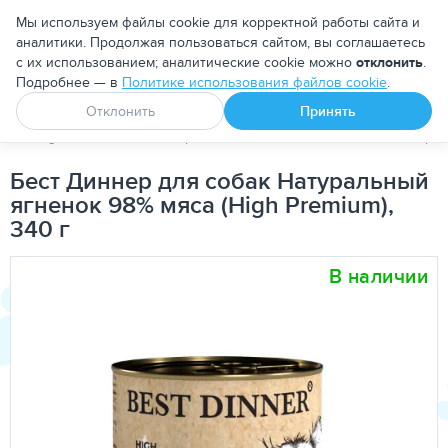
Москва
Мы используем файлы cookie для корректной работы сайта и
аналитики. Продолжая пользоваться сайтом, вы соглашаетесь
с их использованием; аналитические cookie можно
отклонить
.
Подробнее — в
Политике использования файлов cookie
.
Апоквел
Ветмедин
От блох и клещей
Отклонить
Принять
PetDog
Собакам
Корма для собак
Повседневные корма
Бест Диннер для собак Натуральный
ягненок 98% мяса (High Premium),
340 г
В наличии