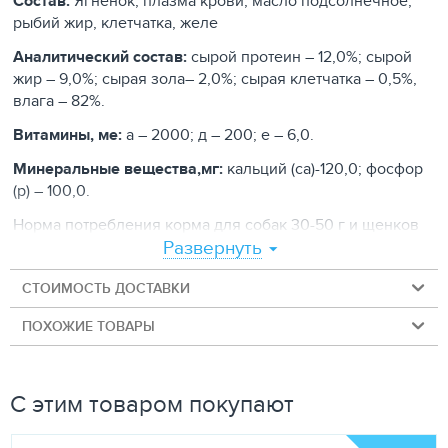
Состав:
Ягненок, плазма крови, масло подсолнечное,
рыбий жир, клетчатка, желе
Аналитический состав:
сырой протеин – 12,0%; сырой
жир – 9,0%; сырая зола– 2,0%; сырая клетчатка – 0,5%,
влага – 82%.
Витамины, ме:
а – 2000; д – 200; е – 6,0.
Минеральные вещества,мг:
кальций (са)-120,0; фосфор
(р) – 100,0.
Норма потребления корма для собак 30-50 г и щенков
Развернуть
50-70 г на кг веса животного в 2-3 приема кормления.
СТОИМОСТЬ ДОСТАВКИ
ПОХОЖИЕ ТОВАРЫ
С этим товаром покупают