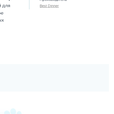
 для
Best Dinner
ое
ых