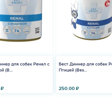
ннер для собак Ренал с
Бест Диннер для собак Р
й (B...
Птицей (Bes...
₽
250.00
₽