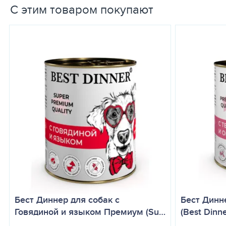
С этим товаром покупают
Кормление
Кормить
согласно инструкции
на упаковке, исхо
постоянный доступ к свежей воде. Вскрытую ба
Бест Диннер для собак с
Бест Динн
Говядиной и языком Премиум (Su…
(Best Dinn