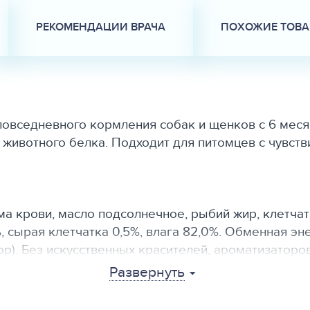
РЕКОМЕНДАЦИИ ВРАЧА
ПОХОЖИЕ ТОВ
вседневного кормления собак и щенков с 6 месяц
 животного белка. Подходит для питомцев с чувс
ма крови, масло подсолнечное, рыбий жир, клетчат
%, сырая клетчатка 0,5%, влага 82,0%. Обменная э
ор). Без искусственных красителей, ароматизаторо
Развернуть
. Удобен как самостоятельный рацион или в качест