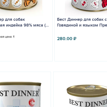
ер для собак
Бест Диннер для собак с
ая индейка 98% мяса (…
Говядиной и языком Пр
ая цена:
588.00
₽
280.00
₽