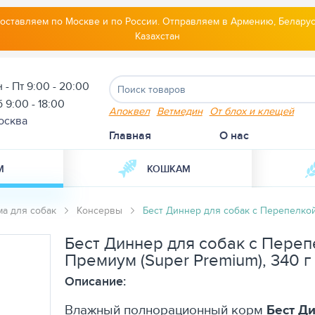
оставляем по Москве и по России. Отправляем в Армению, Беларус
Казахстан
 - Пт 9:00 - 20:00
 9:00 - 18:00
Апоквел
Ветмедин
От блох и клещей
осква
Главная
О нас
М
КОШКАМ
а для собак
Консервы
Бест Диннер для собак с Перепелкой
Бест Диннер для собак с Переп
Премиум (Super Premium), 340 г
Описание:
Влажный полнорационный корм
Бест Д