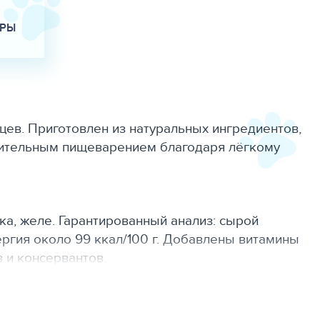
АРЫ
ев. Приготовлен из натуральных ингредиентов,
твительным пищеварением благодаря лёгкому
ка, желе. Гарантированный анализ: сырой
нергия около 99 ккал/100 г. Добавлены витамины
в и консервантов.
ве вкусного дополнения к сухому корму.