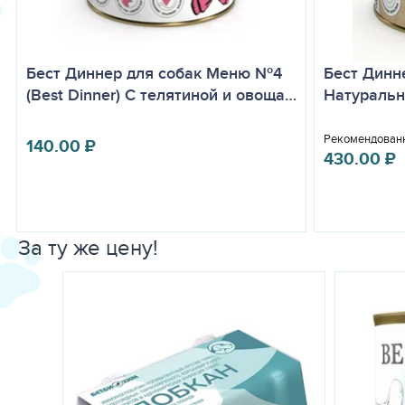
Бест Диннер для собак Меню №4
Бест Динн
(Best Dinner) С телятиной и овоща…
Натуральн
Рекомендованн
140.00
₽
430.00
₽
За ту же цену!