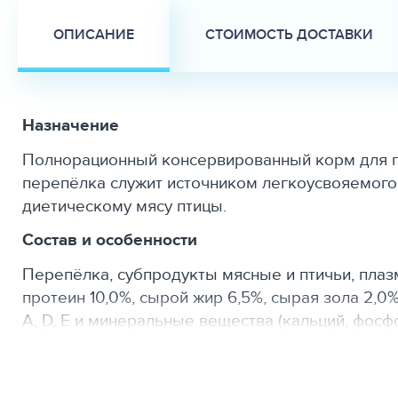
ОПИСАНИЕ
СТОИМОСТЬ ДОСТАВКИ
Назначение
Полнорационный консервированный корм для по
перепёлка служит источником легкоусвояемого
диетическому мясу птицы.
Состав и особенности
Перепёлка, субпродукты мясные и птичьи, плаз
протеин 10,0%, сырой жир 6,5%, сырая зола 2,0
A, D, E и минеральные вещества (кальций, фосф
Для кого
Для взрослых собак и щенков старше 6 месяцев