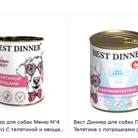
дя из веса и активности животного. Корм дают ком
нку хранят в холодильнике.
ер для собак Меню №4
Бест Диннер для собак Г
er) С телятиной и овоща…
Телятина с потрошками (