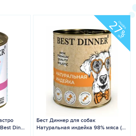
натной температуры, обеспечивая питомцу
27
СКИДКА
%
OFF
астро
Бест Диннер для собак
Best Din…
Натуральная индейка 98% мяса (…