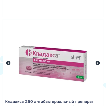
пищеварительный тракт. Присутствие H2-
антигистаминных средств может уменьшить абсорбцию
тетрациклинов. Тетрациклины не следует применять
совместно с пенициллином и цефалоспорином в связи с
ослаблением бактерицидного действия пенициллинов.
Антациды могут уменьшать биодоступность
доксициклина на 85%. В таком случае интервал между
введением этих препаратов должен составлять 2 часа
или больше. Индукторы ферментов микросомального
окисления, такие как фенобарбитал и фенитоин,
снижают концентрацию доксициклина в плазме.
Витамины комплекса В, препараты железа, антациды и
каолин снижают активность тетрациклинов.
УСЛОВИЯ ХРАНЕНИЯ
Хранить в оригинальной упаковке в прохладном, сухом
месте, при температуре 15-30°С. Избегайте прямого
попадания солнечного света, держите подальше от
детей и животных.
Кладакса 250 антибактериальный препарат
Лекарство принимают под наблюдением ветеринарного