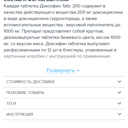
Каждая таблетка Доксифин Табс 200 содержит в
качестве действующего вещества 200 мг доксициклина
в виде доксициклина гидрохлорида, а также
вспомогательные вещества - вкусовой наполнитель до
1000 мг. Препарат представляет собой круглые,
двояковыпуклые таблетки бежевого цвета, весом 1000
мг, со вкусом мяса. Доксифин таблетки выпускают
расфасованными по 12 шт в блистеры, упакованные в
картонные коробки с инструкцией по применению.
Доксициклин относится к классу тетрациклинов, которые
Развернуть
эффективно борются с широким спектром бактерий,
особенно с внутриклеточными организмами. Благодаря
СТОИМОСТЬ ДОСТАВКИ
высокому уровню жирорастворимости достигает
большей внутриклеточной концентрации по сравнению
ПОХОЖИЕ ТОВАРЫ
с другими тетрациклинами.
Доксифин, оказывающий бактериостатическое действие,
ТЕГИ
назначают для лечения кошек и собак от различных
ИНСТРУКЦИЯ
заболеваний, вызванных возбудителями,
чувствительными к доксициклину: Ehrlichia canis,