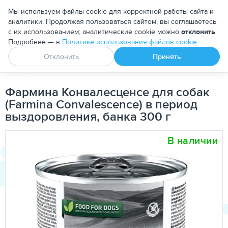
Москва
Мы используем файлы cookie для корректной работы сайта и
аналитики. Продолжая пользоваться сайтом, вы соглашаетесь
с их использованием; аналитические cookie можно
отклонить
.
Подробнее — в
Политике использования файлов cookie
.
Апоквел
Ветмедин
От блох и клещей
Отклонить
Принять
PetDog
Собакам
Корма для собак
Лечебно-диетические
Фармина Конвалесценсе для собак
(Farmina Convalescence) в период
выздоровления, банка 300 г
В наличии