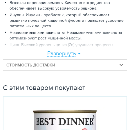
Высокая перевариваемость. Качество ингредиентов
обеспечивает высокую усвояемость рациона.
Инулин. Инулин - пребиотик, который обеспечивает
развитие полезной кишечной флоры и повышает усвоение
питательных веществ.
Незаменимые аминокислоты. Незаменимые аминокислоты
оптимизируют рост мышечной массы.
Цинк. Высокий уровень цинка (Zn) улучшает процессы
заживления.
Развернуть
Зеленый чай. Зеленый чай - мощный антиоксидант,
защищает клетки от повреждений, вызванных свободными
СТОИМОСТЬ ДОСТАВКИ
радикалами.
С этим товаром покупают
Инградиенты:
дегидратированное куриное мясо, рис, животные жиры,
дегидратированные цельные яйца, овес, пульпа
сахарной свеклы, льняное семя, рыбий жир, гидролизат
белков животного происхождения, растительное масло,
волокна гороха, инулин (0,6%), хлорид калия, карбонат
кальция, сухие пивные дрожжи, монодикальция фосфат,