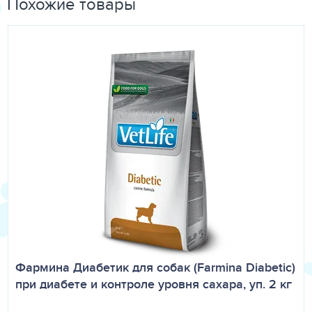
Похожие товары
Витамин А 17500 МЕ, Витамин Е/альфа-токоферилацетат
250 мг, Витамин В1 2,5 мг, Витамин В2 8 мг, Витамин В6
6,5 мг, Витамин В12 0,05 мг, Витамин РР 21 мг, Фолиевая
кислота 1,6 мг, D -пантотеновая кислота 13,8 мг,
холинхлорид 1700 мг, моногидрат сульфата цинка 135 мг
(Zn 50 мг), хелат аминокислоты меди(II) 39 мг (Cu 10 мг),
DL-метионин 500 мг, L-карнитин 42 мг.
Технологические добавки: антиоксиданты, консерванты,
экстракт богатый токоферолами природного
происхождения 11 мг.
Сенсорные добавки: Натуральные продукты
ботанического определения: Rosmarinus officinalis 7,7 мг.
Энергетическая ценность: 3102 ккал/кг – 13,0 МДж/кг.
Фармина Диабетик для собак (Farmina Diabetic)
при диабете и контроле уровня сахара, уп. 2 кг