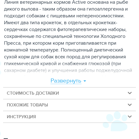
Линия ветеринарных кормов Active основана на рыбе
дикого вылова - таким образом она гипоаллергенна и
подходит собакам с пищевыми непереносимостями.
Имеют два типа крокеток, в отдельных крокетках-
сердечках содержатся фитотерапевтические наборы,
сохранённые по специальной технологии Холодного
Пресса, при котором корм приготавливается при
комнатной температуре. Полноценный диетический
сухой корм для собак всех пород для регулирования
гликемической кривой и снабжения глюкозой (при
сахарном диабете) и улучшения работы поджелудочной
железы благодаря гипогликемическому эффекту.
Развернуть
Идеально подходит для снижения пищевой
непереносимости вашей собаки и одновременного
СТОИМОСТЬ ДОСТАВКИ
удовлетворения всех потребностей в питании.
ПОХОЖИЕ ТОВАРЫ
Ингредиенты
АФС: гидролизаты рыбного белка 2,3%,
картофельный белок, минеральные вещества, остатки
ИНСТРУКЦИЯ
сока сухофруктов ( Citrus aurantium 0,0355%), хитозамин
0,0290%.
Добавки: