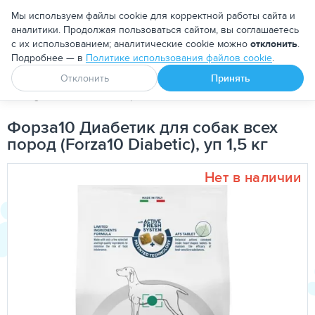
Москва
Мы используем файлы cookie для корректной работы сайта и
аналитики. Продолжая пользоваться сайтом, вы соглашаетесь
с их использованием; аналитические cookie можно
отклонить
.
Подробнее — в
Политике использования файлов cookie
.
Апоквел
Ветмедин
От блох и клещей
Отклонить
Принять
PetDog
Собакам
Корма для собак
Лечебно-диетические
Форза10 Диабетик для собак всех
пород (Forza10 Diabetic), уп 1,5 кг
Нет в наличии