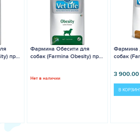
ля
Фармина Обесити для
Фармина 
ity) пр…
собак (Farmina Obesity) пр…
собак (Far
3 900.00
Нет в наличии
В КОРЗИН