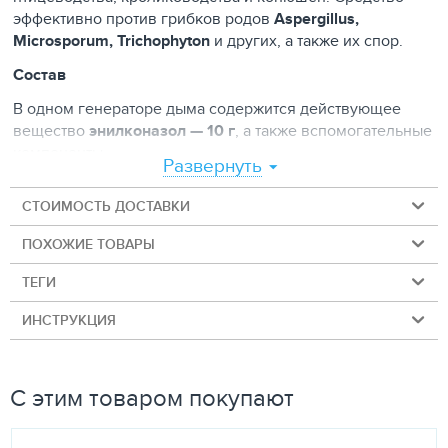
эффективно против грибков родов
Aspergillus,
Microsporum, Trichophyton
и других, а также их спор.
Состав
В одном генераторе дыма содержится действующее
вещество
энилконазол — 10 г
, а также вспомогательные
компоненты.
Развернуть
Как действует
СТОИМОСТЬ ДОСТАВКИ
Энилконазол избирательно ингибирует биосинтез
эргостерина, что приводит к изменению проницаемости
ПОХОЖИЕ ТОВАРЫ
клеточной стенки микроорганизмов и их последующей
ТЕГИ
гибели.
Способ применения
ИНСТРУКЦИЯ
Согласно инструкции, генератор дыма помещают на
огнеупорную поверхность, вставляют спичку в
С этим товаром покупают
центральное отверстие и поджигают. Один генератор
рассчитан на обработку
50 м³
помещения. Время
экспозиции — от 12 до 24 часов в зависимости от