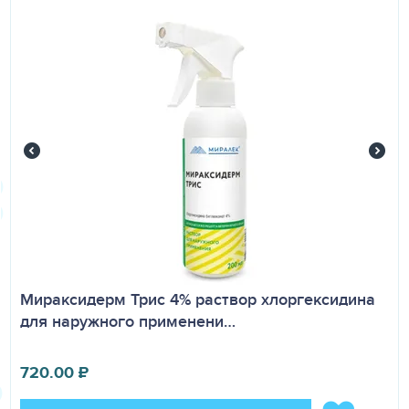
профиля поверхностей.
Меры предосторожности
По степени воздействия на организм относится к
умеренно опасным веществам (3 класс опасности по
ГОСТ 12.1.007). Возможна индивидуальная
чувствительность к компонентам.
Хранение
В закрытой упаковке производителя при температуре 0–
30 °C. Срок годности — 2 года.
Мираксидерм Трис 4% раствор хлоргексидина
для наружного применени…
720.00
₽