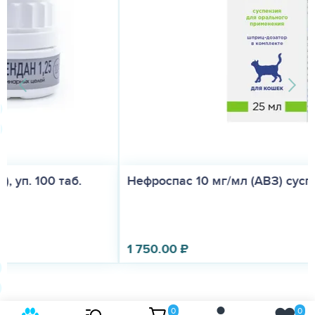
Роксиор 40 мг для собак весом более 20 кг...
1 830.00
₽
0
0