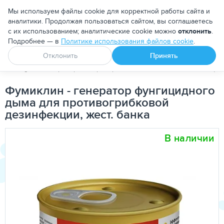
Москва
Мы используем файлы cookie для корректной работы сайта и
аналитики. Продолжая пользоваться сайтом, вы соглашаетесь
с их использованием; аналитические cookie можно
отклонить
.
Подробнее — в
Политике использования файлов cookie
.
Апоквел
Ветмедин
От блох и клещей
Отклонить
Принять
PetDog
Ветеринарные препараты
Антисептики и Дезинфе
Фумиклин - генератор фунгицидного
дыма для противогрибковой
дезинфекции, жест. банка
В наличии