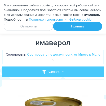
Москва
Мы используем файлы cookie для корректной работы сайта и
аналитики. Продолжая пользоваться сайтом, вы соглашаетесь
с их использованием; аналитические cookie можно
отклонить
.
Подробнее — в
Политике использования файлов cookie
.
Апоквел
Ветмедин
От блох и клещей
Отклонить
Принять
PetDog
Теги
имаверол
имаверол
Сортировать:
Сортировать по доступности: от Много к Мало
Фильтр