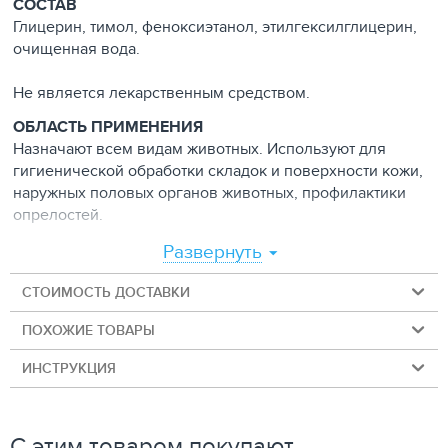
СОСТАВ
Глицерин, тимол, феноксиэтанол, этилгексилглицерин,
очищенная вода.
Не является лекарственным средством.
ОБЛАСТЬ ПРИМЕНЕНИЯ
Назначают всем видам животных. Используют для
гигиенической обработки складок и поверхности кожи,
наружных половых органов животных, профилактики
опрелостей.
Развернуть
СПОСОБ ПРИМЕНЕНИЯ
Поверхностные загрязнения кожи удаляются ватным
СТОИМОСТЬ ДОСТАВКИ
или марлевым тампоном, смоченным лосьоном Хелси
Скин. Для обработки наружных половых органов
ПОХОЖИЕ ТОВАРЫ
следует использовать шприц с одноразовой насадкой.
Для профилактики опрелостей и гигиенической
ИНСТРУКЦИЯ
обработки складок кожи лосьон наносят на проблемные
места.
Применять гигиенический лосьон Хелси Скин по мере
С этим товаром покупают