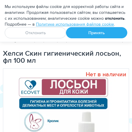
Москва
Мы используем файлы cookie для корректной работы сайта и
аналитики. Продолжая пользоваться сайтом, вы соглашаетесь
с их использованием; аналитические cookie можно
отклонить
.
Подробнее — в
Политике использования файлов cookie
.
Апоквел
Ветмедин
От блох и клещей
Отклонить
Принять
PetDog
Ветеринарные препараты
Уход за кожей и шерсть
Хелси Скин гигиенический лосьон,
фл 100 мл
Нет в наличии