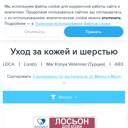
Москва
Мы используем файлы cookie для корректной работы сайта и
аналитики. Продолжая пользоваться сайтом, вы соглашаетесь
с их использованием; аналитические cookie можно
отклонить
.
Подробнее — в
Политике использования файлов cookie
.
Апоквел
Ветмедин
От блох и клещей
Отклонить
Принять
PetDog
Ветеринарные препараты
Уход за кожей и шерсть
Уход за кожей и шерстью
LDCA
|
Livisto
|
Mar Kimya Veteriner (Турция)
|
АВЗ
Сортировать:
Сортировать по доступности: от Много к Мало
Фильтр