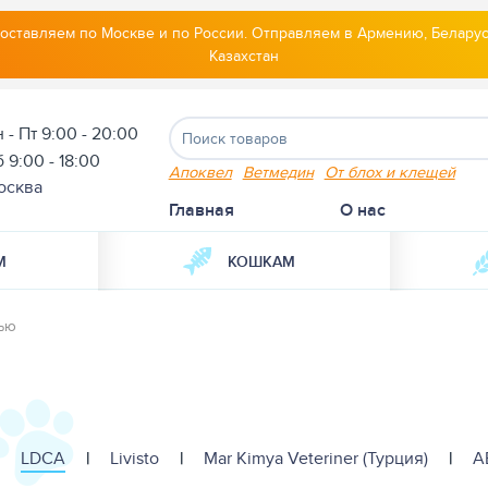
оставляем по Москве и по России. Отправляем в Армению, Беларус
Казахстан
 - Пт 9:00 - 20:00
 9:00 - 18:00
Апоквел
Ветмедин
От блох и клещей
осква
Главная
О нас
М
КОШКАМ
тью
LDCA
|
Livisto
|
Mar Kimya Veteriner (Турция)
|
А