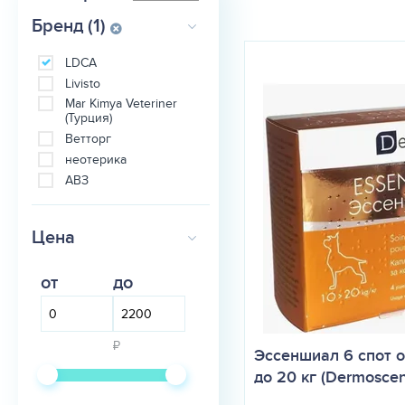
Бренд (1)
LDCA
Livisto
Mar Kimya Veteriner
(Турция)
Ветторг
неотерика
АВЗ
Цена
от
до
₽
Эссеншиал 6 спот о
до 20 кг (Dermoscen