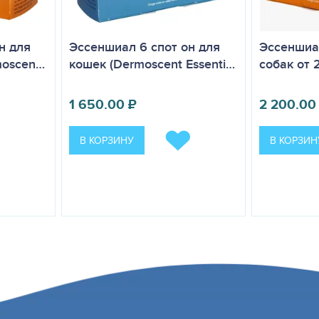
н для
Эссеншиал
Эссеншиал 6 спот он для
rmoscen…
собак от 
кошек (Dermoscent Essenti…
2 200.00
1 650.00
₽
В КОРЗИН
В КОРЗИНУ