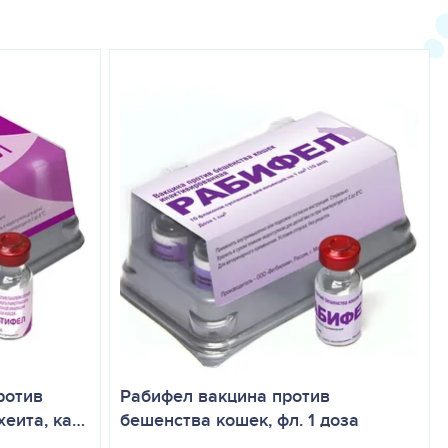
ротив
Рабифел вакцина против
хеита, ка…
бешенства кошек, фл. 1 доза