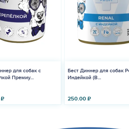
ннер для собак с
Бест Диннер для собак Р
кой Премиу...
Индейкой (B...
₽
250.00
₽