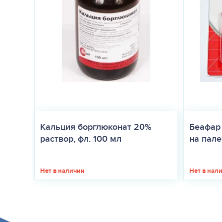
Кальция борглюконат 20%
Беафар
раствор, фл. 100 мл
на палец
Нет в наличии
Нет в нал