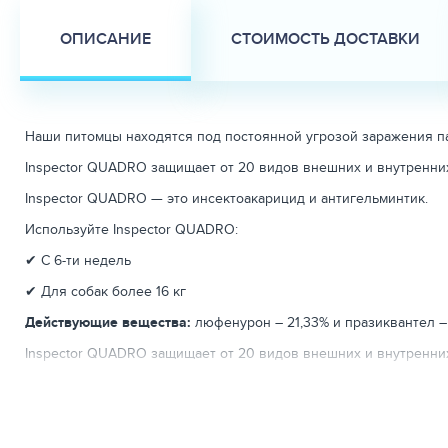
ОПИСАНИЕ
СТОИМОСТЬ ДОСТАВКИ
Наши питомцы находятся под постоянной угрозой заражения па
Inspector QUADRO защищает от 20 видов внешних и внутренних
Inspector QUADRO — это инсектоакарицид и антигельминтик.
Используйте Inspector QUADRO:
✔ С 6-ти недель
✔ Для собак более 16 кг
Действующие вещества:
люфенурон – 21,33% и празиквантел –
Inspector QUADRO защищает от 20 видов внешних и внутренних
Эффективно защищает от паразитов:
в течение 5 недель.
Вкусно:
Аромат говядины привлекает животное, улучшая поеда
Удобно:
Овальная форма обеспечивает беспроблемное скармлива