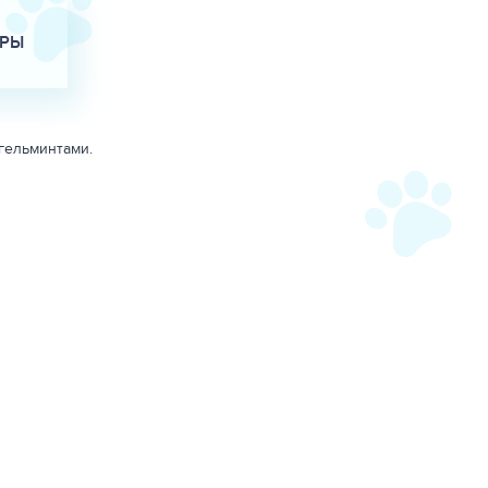
АРЫ
гельминтами.
 таблетку.