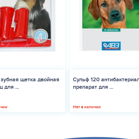
 зубная щетка двойная
Сульф 120 антибактериа
 для ...
препарат для ...
ичии
Нет в наличии