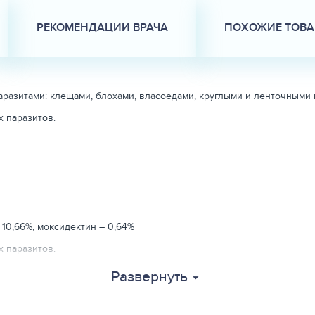
РЕКОМЕНДАЦИИ ВРАЧА
ПОХОЖИЕ ТОВ
разитами: клещами, блохами, власоедами, круглыми и ленточными 
 паразитов.
 10,66%, моксидектин – 0,64%
 паразитов.
Развернуть
емость.
ние, а глубокая риска помогает при необходимости легко сломать