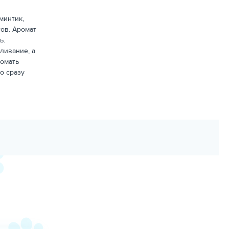
минтик,
ов. Аромат
ь.
ливание, а
ломать
но сразу