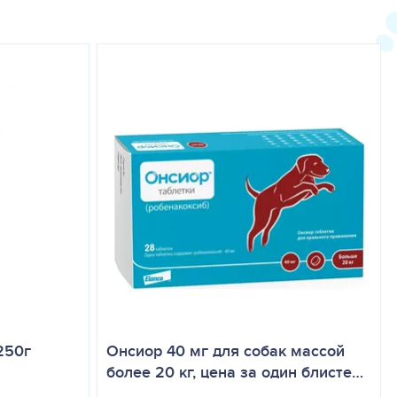
мыть питомца можно сразу после обработки!
250г
Онсиор 40 мг для собак массой
более 20 кг, цена за один блисте…