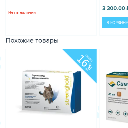
ИМЕЮТСЯ ПРОТИВОПОКАЗАНИЯ. НЕОБХОДИМО ПРОКОНСУ
3 300.00
Нет в наличии
В КОРЗИН
Похожие товары
16
СКИДКА
%
OFF