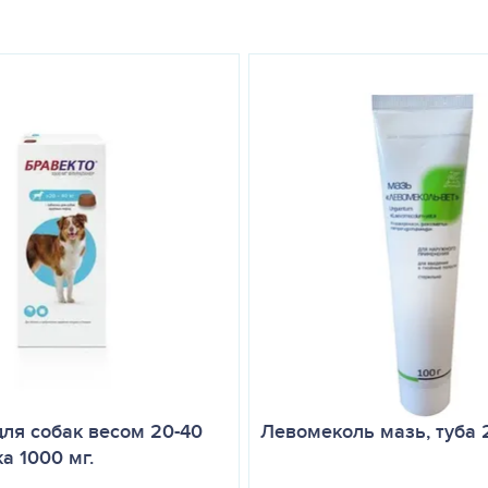
еннее кормление или сразу после него. Гладить, играть, купать и 
блетке люфенурон/моксидектин/празиквантел
ак 2-8 кг
для кошек и собак 8-16 кг
для собак более 16 кг
мг
160 мг/4,8 мг/80 мг
320 мг/9,6 мг/160 мг
-
-
-
-
-
-
-
-
1 таблетка
-
-
1 таблетка
-
1+1/2 таблетки
-
2 таблетки
для собак весом 20-40
Левомеколь мазь, туба 
ка 1000 мг.