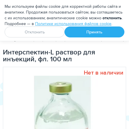
Москва
Мы используем файлы cookie для корректной работы сайта и
аналитики. Продолжая пользоваться сайтом, вы соглашаетесь
с их использованием; аналитические cookie можно
отклонить
.
Подробнее — в
Политике использования файлов cookie
.
Апоквел
Ветмедин
От блох и клещей
Отклонить
Принять
PetDog
Ветеринарные препараты
Антибактериальные пре
Интерспектин-L раствор для
инъекций, фл. 100 мл
Нет в наличии