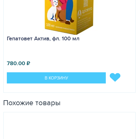
недоступном для детей и животных месте, отдельно от
пищевых продуктов и кормов при температуре от 2 ºС
до 8 ºС. Не замораживать. При хранении разведенного
препарата раствор может потемнеть, но
антибактериальная активность при этом не снижается.
Запрещается применять лекарственное средство после
Гепатовет Актив, фл. 100 мл
истечения срока годности.
780.00
₽
В КОРЗИНУ
Похожие товары