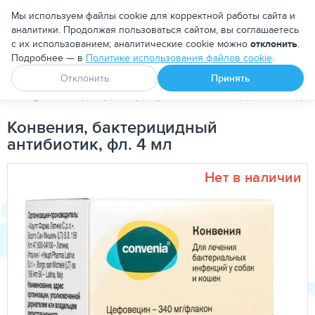
Москва
Мы используем файлы cookie для корректной работы сайта и
аналитики. Продолжая пользоваться сайтом, вы соглашаетесь
с их использованием; аналитические cookie можно
отклонить
.
Подробнее — в
Политике использования файлов cookie
.
Апоквел
Ветмедин
От блох и клещей
Отклонить
Принять
PetDog
Ветеринарные препараты
Антибактериальные пре
Конвения, бактерицидный
антибиотик, фл. 4 мл
Нет в наличии