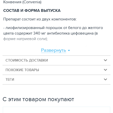
Конвения (Convenia)
СОСТАВ И ФОРМА ВЫПУСКА
Препарат состоит из двух компонентов:
- лиофилизированный порошок от белого до желтого
цвета содержит 340 мг антибиотика цефовецина (в
форме натриевой соли);
- растворитель для инъекций - прозрачная, бесцветная
Развернуть
жидкость, в состав которого входит бензиловый спирт
(13 мг на 1 мл растворителя) и вода для инъекций.
СТОИМОСТЬ ДОСТАВКИ
После разведения Вы получите 4 мл препарата.
ПОХОЖИЕ ТОВАРЫ
Компоненты Конвении выпускают в стеклянных
ТЕГИ
флаконах. Флаконы укупорены резиновыми пробками,
укреплены алюминиевыми колпачками и упакованы в
картонную коробку.
С этим товаром покупают
ФАРМАКОЛОГИЧЕСКИЕ СВОЙСТВА
Конвения - бактерицидный антибиотик группы