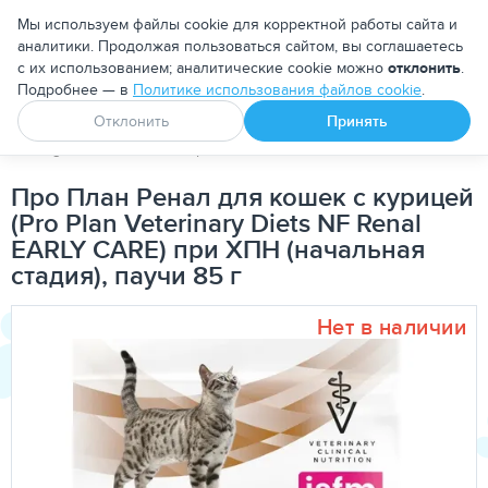
Москва
Мы используем файлы cookie для корректной работы сайта и
аналитики. Продолжая пользоваться сайтом, вы соглашаетесь
с их использованием; аналитические cookie можно
отклонить
.
Подробнее — в
Политике использования файлов cookie
.
Апоквел
Ветмедин
От блох и клещей
Отклонить
Принять
PetDog
Кошкам
Корма для кошек
Лечебно-диетически
Про План Ренал для кошек с курицей
(Pro Plan Veterinary Diets NF Renal
EARLY CARE) при ХПН (начальная
стадия), паучи 85 г
Нет в наличии