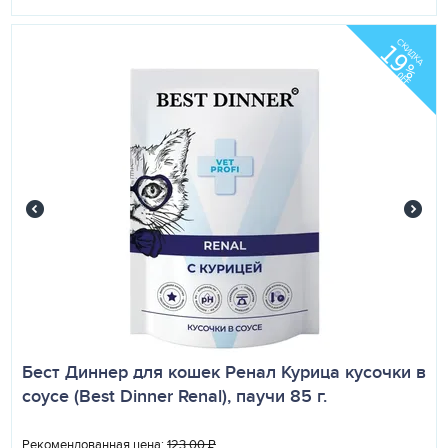
СКИДКА
19
%
OFF
Бест Диннер для кошек Ренал Курица кусочки в
соусе (Best Dinner Renal), паучи 85 г.
Рекомендованная цена:
123.00
₽