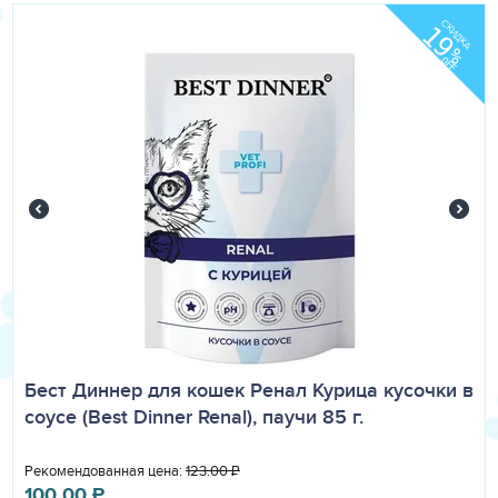
Хранить в сухом прохладном месте.
СКИДКА
19
Добавленные вещества:
%
OFF
мг/кг : Железо : 16; Йод : 0.62; Медь : 1.5; Марганец : 2.8;
Цинк : 30; Таурин : 1050 МЕ/кг : Витамин А : 1725; Витамин
Д3 : 241; Витамин Е : 262.
Бест Диннер для кошек Ренал Курица кусочки в
соусе (Best Dinner Renal), паучи 85 г.
Рекомендованная цена:
123.00
₽
100.00
₽