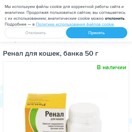
Москва
Мы используем файлы cookie для корректной работы сайта и
аналитики. Продолжая пользоваться сайтом, вы соглашаетесь
с их использованием; аналитические cookie можно
отклонить
.
Подробнее — в
Политике использования файлов cookie
.
Апоквел
Ветмедин
От блох и клещей
Отклонить
Принять
PetDog
Ветеринарные препараты
При заболеваниях моче
Ренал для кошек, банка 50 г
В наличии