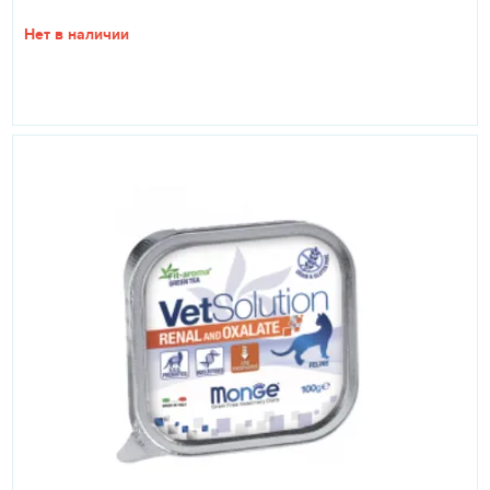
компонентам препарата.
Нет в наличии
ОСОБЫЕ УКАЗАНИЯ
Предпочтительно смешивать препарат с «влажным»
кормом. В случае диеты на основе сухого корма: слегка
смочить корм с целью лучшего смешивания с
порошком.
УСЛОВИЯ ХРАНЕНИЯ
В сухом, защищенном от прямых солнечных лучей,
недоступном для детей и животных месте при
температуре от 0 до 25 °С. Срок годности 24 месяца.