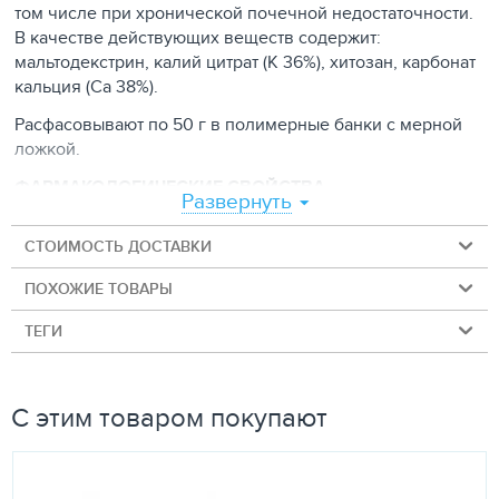
том числе при хронической почечной недостаточности.
В качестве действующих веществ содержит:
мальтодекстрин, калий цитрат (К 36%), хитозан, карбонат
кальция (Са 38%).
Расфасовывают по 50 г в полимерные банки с мерной
ложкой.
ФАРМАКОЛОГИЧЕСКИЕ СВОЙСТВА
Развернуть
Компоненты препарата связывают излишки фосфатов в
СТОИМОСТЬ ДОСТАВКИ
пище (карбонат кальция) и кальция в моче (цитрат
калия), снижая их биологическую доступность;
ПОХОЖИЕ ТОВАРЫ
способствуют связыванию уремических токсинов
(хитозан) и улучшению состояния животного. Карбонат
ТЕГИ
кальция образует с фосфатами корма прочные
нерастворимые соединения, помогает поддерживать
баланс кальциево-фосфорного обмена в организме и
С этим товаром покупают
оказывает алкализирующее действие. Цитрат калия
связывает кальций в моче, предотвращая тем самым
его кристаллизацию и образование почечных камней.
Кроме того, цитрат калия предотвращает чрезмерную