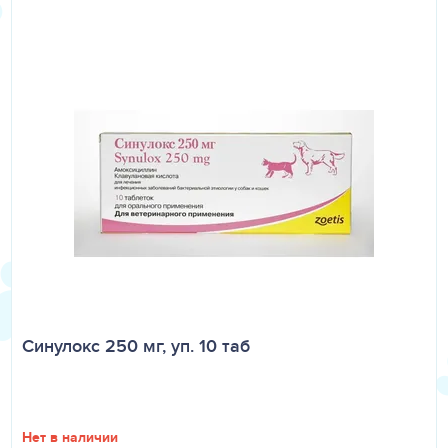
период применения – до 5-12 недель.
Ингредиенты
: сердце и печень птицы, курица, свиные
почки, рис, овсяная клетчатка, минеральные вещества,
витамины.
Синулокс 250 мг, уп. 10 таб
Нет в наличии