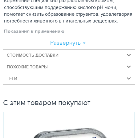
Кормление специально разработанным кормом,
способствующим поддержанию кислого pH мочи,
помогает снизить образование струвитов, удовлетворяя
потребности животного в питательных веществах.
Показания к применению
Заболевания нижних отделов мочевыводящих путей у
Развернуть
кошек (ЗНМПК), связанные с формированием струвитов.
СТОИМОСТЬ ДОСТАВКИ
Противопоказания
ПОХОЖИЕ ТОВАРЫ
Наличие мочекаменной болезни с оксалатами кальция в
анамнезе;
ТЕГИ
Одновременное применение подкислителей мочи;
Репродуктивный период, рост.
С этим товаром покупают
Характеристика корма
:
Протеин
: Повышенные уровни белка обеспечивают
питательность рациона и умеренное подкисление мочи
(pH 5.9 – 6.3), что способствует сокращению