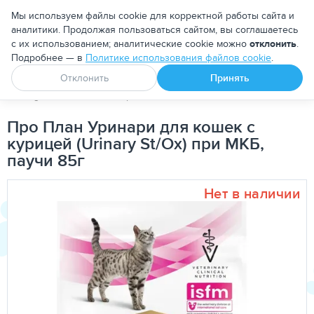
Москва
Мы используем файлы cookie для корректной работы сайта и
аналитики. Продолжая пользоваться сайтом, вы соглашаетесь
с их использованием; аналитические cookie можно
отклонить
.
Подробнее — в
Политике использования файлов cookie
.
Апоквел
Ветмедин
От блох и клещей
Отклонить
Принять
PetDog
Кошкам
Корма для кошек
Лечебно-диетически
Про План Уринари для кошек с
курицей (Urinary St/Ox) при МКБ,
паучи 85г
Нет в наличии