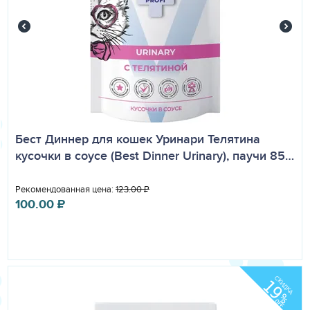
Бест Диннер для кошек Уринари Телятина
кусочки в соусе (Best Dinner Urinary), паучи 85…
Рекомендованная цена:
123.00
₽
100.00
₽
СКИДКА
19
%
OFF