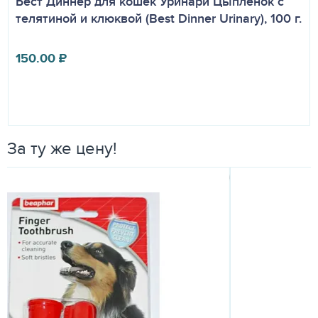
Бест Диннер для кошек Уринари Цыпленок с
телятиной и клюквой (Best Dinner Urinary), 100 г.
150.00
₽
За ту же цену!