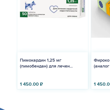
Пимокардин 1,25 мг
Фироко 
(пимобендан) для лечен...
(аналог
1 450.00
₽
1 450.