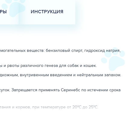
АРЫ
ИНСТРУКЦИЯ
омогательных веществ: бензиловый спирт, гидроксид натрия,
 и рвоты различного генеза для собак и кошек.
одкожным, внутривенным введением и нейтральным запахом.
суток. Запрещается применять Серинебс по истечении срока
ания и кормов, при температуре от 20°С до 25°С.