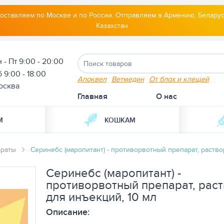
оставляем по Москве и по России. Отправляем в Армению, Беларус
Казахстан
 - Пт 9:00 - 20:00
 9:00 - 18:00
Апоквел
Ветмедин
От блох и клещей
осква
Главная
О нас
М
КОШКАМ
араты
Серинебс (маропитант) - противорвотный препарат, раство
Серинебс (маропитант) -
противорвотный препарат, рас
для инъекций, 10 мл
Описание: