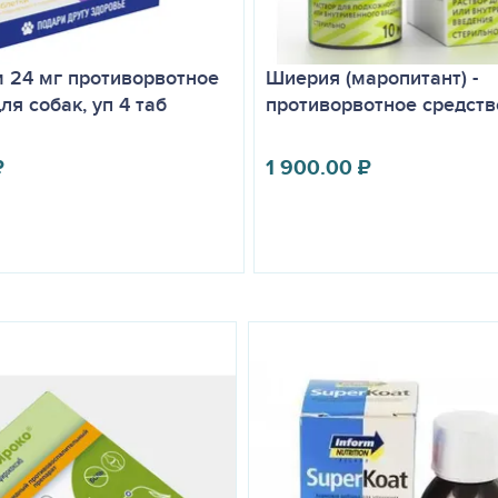
 24 мг противорвотное
Шиерия (маропитант) -
ля собак, уп 4 таб
противорвотное средств
₽
1 900.00
₽