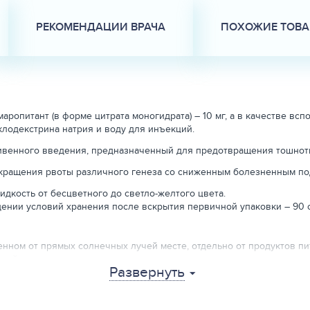
РЕКОМЕНДАЦИИ ВРАЧА
ПОХОЖИЕ ТОВ
ропитант (в форме цитрата моногидрата) – 10 мг, а в качестве всп
клодекстрина натрия и воду для инъекций.
ивенного введения, предназначенный для предотвращения тошноты
рекращения рвоты различного генеза со сниженным болезненным п
дкость от бесцветного до светло-желтого цвета.
ении условий хранения после вскрытия первичной упаковки – 90 
нном от прямых солнечных лучей месте, отдельно от продуктов пит
тей месте.
Развернуть
тветствии с требованиями действующего законодательства.
 врача.