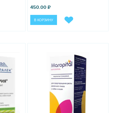
д контролем ветеринарного врача на основании оценки
450.00
₽
эквивалентно 1 мг действующего вещества на 1 кг массы
редварительного разведения в каких-либо жидкостях.
наблюдается. В случае возникновения аллергических реакций
В КОРЗИНУ
а. При введении лекарственного препарата возможны болевые
ледует назначать одновременно с блокаторами кальциевых
и, которые в значительной степени связываются с белками
терапевтической эффективности. В случае пропуска одной