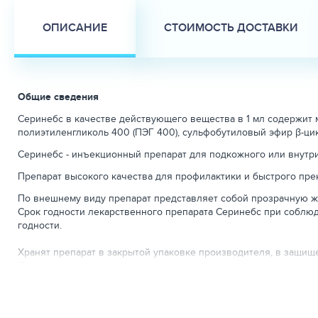
ОПИСАНИЕ
СТОИМОСТЬ ДОСТАВКИ
Общие сведения
Серинебс в качестве действующего вещества в 1 мл содержит ма
полиэтиленгликоль 400 (ПЭГ 400), сульфобутиловый эфир β-ци
Серинебс - инъекционный препарат для подкожного или внутр
Препарат высокого качества для профилактики и быстрого п
По внешнему виду препарат представляет собой прозрачную жи
Срок годности лекарственного препарата Серинебс при соблюд
годности.
Хранят препарат в закрытой упаковке производителя, в защище
Лекарственный препарат следует хранить в недоступном для де
Неиспользованный лекарственный препарат утилизируют в соо
Лекарственный препарат отпускают без рецепта ветеринарного
Фармакологические свойства