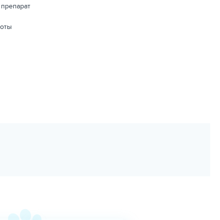
 препарат
воты