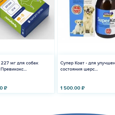
227 мг для собак
Супер Коат - для улучше
 Превикокс...
состояния шерс...
00
₽
1 500.00
₽