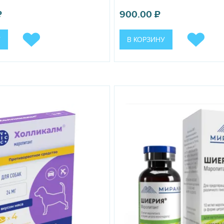
 лактирующим самкам. При необходимости препарат применяют по
ения.
₽
900.00
₽
енно один раз в сутки в дозе 1 мл на 10 кг массы животного (что 
ном введении препарат вводят медленно в течение 1-2 минут без п
инебс в соответствии с настоящей инструкцией, как правило, не 
У
В КОРЗИНУ
чают симптоматические и антигистаминные лекарственные средств
лены.
 терапии с другими патогенетическими средствами. Препарат не с
ам. Маропитант может конкурировать с лекарственными препаратам
 и отмене не выявлено.
екарственного препарата, так как это может привести к снижению 
дозе и по той же схеме.
одуктивным животным.