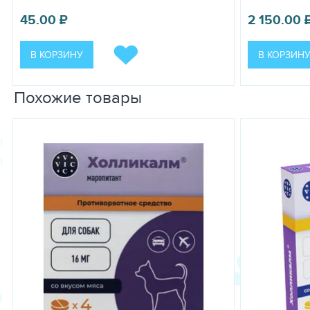
Препарат Серинебс не рекомендуется применять беременным и
отношения ожидаемой пользы к возможному риску его примен
45.00
₽
2 150.00
Лекарственный препарат вводят животным подкожно или внутрив
животного). Курс применения не более 5 суток. При внутривен
Побочных явлений и осложнений при применении препарата Сер
В КОРЗИНУ
В КОРЗИН
использование лекарственного препарата прекращают и назна
реакции, особенно у кошек.
Похожие товары
Симптомы передозировки лекарственным препаратом не выяв
Серинебс может применяться совместно в составе комплексной
каналов по причине сродства маропитанта к кальциевым канал
плазмы.
Особенностей действия препарата при его первом применении
Следует избегать пропусков при применении очередной дозы л
дозы применение препарата необходимо восстановить в той же 
Лекарственный препарат не предназначен для применения пр