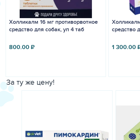
Холликалм 16 мг противорвотное
Холликалм
средство для собак, уп 4 таб
средство д
800.00
₽
1 300.00
За ту же цену!