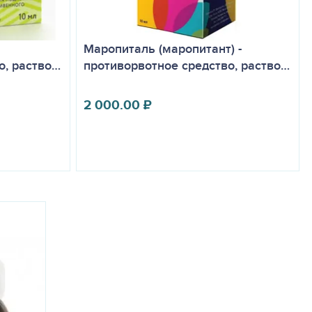
Маропиталь (маропитант) -
о, раство…
противорвотное средство, раство…
2 000.00
₽