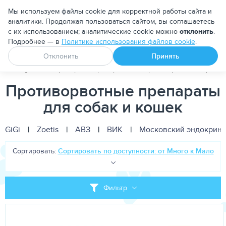
Москва
Мы используем файлы cookie для корректной работы сайта и
аналитики. Продолжая пользоваться сайтом, вы соглашаетесь
с их использованием; аналитические cookie можно
отклонить
.
Подробнее — в
Политике использования файлов cookie
.
Апоквел
Ветмедин
От блох и клещей
Отклонить
Принять
PetDog
Ветеринарные препараты
Противорвотные препар
Противорвотные препараты
для собак и кошек
GiGi
|
Zoetis
|
АВЗ
|
ВИК
|
Московский эндокринн
Сортировать:
Сортировать по доступности: от Много к Мало
Фильтр