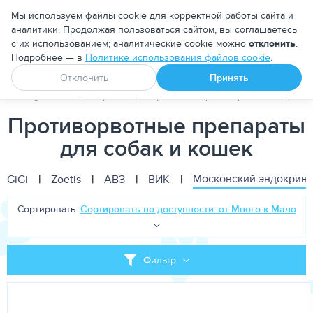
Москва
Мы используем файлы cookie для корректной работы сайта и
аналитики. Продолжая пользоваться сайтом, вы соглашаетесь
с их использованием; аналитические cookie можно
отклонить
.
Подробнее — в
Политике использования файлов cookie
.
Апоквел
Ветмедин
От блох и клещей
Отклонить
Принять
PetDog
Ветеринарные препараты
Противорвотные препар
Противорвотные препараты
для собак и кошек
Московский эндокринн
GiGi
|
Zoetis
|
АВЗ
|
ВИК
|
Сортировать:
Сортировать по доступности: от Много к Мало
Фильтр