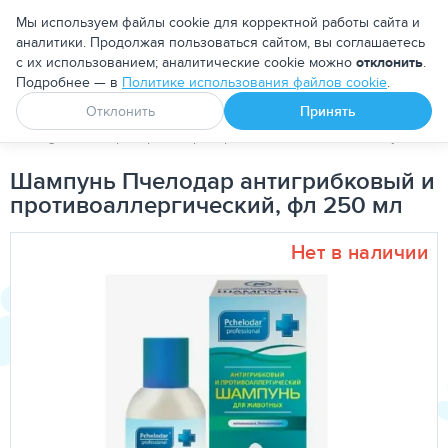
Москва
Мы используем файлы cookie для корректной работы сайта и
аналитики. Продолжая пользоваться сайтом, вы соглашаетесь
с их использованием; аналитические cookie можно
отклонить
.
Подробнее — в
Политике использования файлов cookie
.
Апоквел
Ветмедин
От блох и клещей
Отклонить
Принять
PetDog
Ветеринарные препараты
Лечебные шампуни для
Шампунь Пчелодар антигрибковый и
противоаллергический, фл 250 мл
Нет в наличии