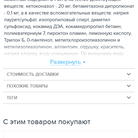
веществ: кетоконазол - 20 мг, бетаметазона дипропионат
- 0,1 мг, а в качестве вспомогательных веществ: натрия
лауретсульфат, изопропиловый спирт, диметил
сульфоксид, кокамид ДЭА, кокамидопропил бетаин,
поликватерниум 7, пироктон оламин, лимонную кислоту,
Трилон Б, 0-пантенол, метилхлороизотиазолинон и
метилизотиазолинон, аллантоин, отдушку, краситель,
натрия хлорид, воду очищенную. По внешнему виду
лекарственный препарат представляет собой
Развернуть
однородную гелеобразную массу от розового до
красно-коричневого цвета.
СТОИМОСТЬ ДОСТАВКИ
Лекарственный препарат отпускается без рецепта
ПОХОЖИЕ ТОВАРЫ
ветеринарного врача.
Фармакологические свойства
ТЕГИ
Фармакотерапевтическая группа: Противогрибковые
средства в комбинациях.
Комбинированный лекарственный препарат для
С этим товаром покупают
наружного применения, обладающий выраженным
противогрибковым, противозудным,