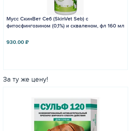
хранения в закрытой упаковке производителя - 3 года с
даты производства. Запрещается применение
лекарственного препарата по истечении срока годности.
Мусс СкинВет Себ (SkinVet Seb) с
Лекарственный препарат следует хранить в недоступном
фитосфингозином (0,1%) и скваленом, фл 160 мл
для детей месте.
930.00
₽
За ту же цену!