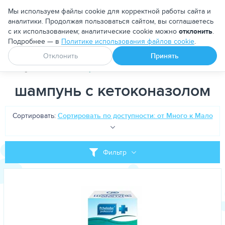
Москва
Мы используем файлы cookie для корректной работы сайта и
аналитики. Продолжая пользоваться сайтом, вы соглашаетесь
с их использованием; аналитические cookie можно
отклонить
.
Подробнее — в
Политике использования файлов cookie
.
Апоквел
Ветмедин
От блох и клещей
Отклонить
Принять
PetDog
Теги
шампунь с кетоконазолом
шампунь с кетоконазолом
Сортировать:
Сортировать по доступности: от Много к Мало
Фильтр