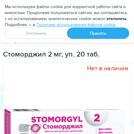
Москва
Мы используем файлы cookie для корректной работы сайта и
аналитики. Продолжая пользоваться сайтом, вы соглашаетесь
с их использованием; аналитические cookie можно
отклонить
.
Подробнее — в
Политике использования файлов cookie
.
Апоквел
Ветмедин
От блох и клещей
Отклонить
Принять
PetDog
Ветеринарные препараты
Антибактериальные пре
Стоморджил 2 мг, уп. 20 таб.
Нет в наличии