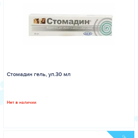
спирамицину и метронидазолу, особенно в остром и
подостром периоде течения заболевания. В
комплексной терапии воспалительных заболеваний
ротовой полости, в том числе стоматитов, гингивитов,
пиореи и периодонтита.
ДОЗЫ И СПОСОБ ПРИМЕНЕНИЯ
Препарат Стоморджил 2 задают животному один раз в
сутки из расчета одна таблетка на 2 кг массы тела.
Продолжительность курса лечения составляет 5 - 10
дней, в зависимости от индивидуальных особенностей
Стомадин гель, уп.30 мл
организма и характера течения заболевания.
ПОБОЧНЫЕ ДЕЙСТВИЯ
В очень редких случаях при повышенной
Нет в наличии
индивидуальной чувствительности к компонентам
препарата у животного могут наблюдаться
аллергические реакции и рвота. При появлении
указанных признаков применение препарата следует
прекратить.