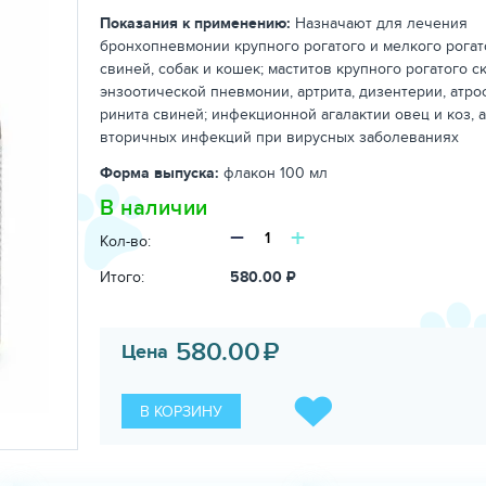
Показания к применению:
Назначают для лечения
бронхопневмонии крупного рогатого и мелкого рогато
свиней, собак и кошек; маститов крупного рогатого ск
энзоотической пневмонии, артрита, дизентерии, атр
ринита свиней; инфекционной агалактии овец и коз, 
вторичных инфекций при вирусных заболеваниях
Форма выпуска:
флакон 100 мл
В наличии
−
+
Кол-во:
Итого:
580.00
₽
580.00
₽
Цена
В КОРЗИНУ