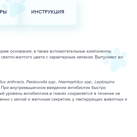
АРЫ
ИНСТРУКЦИЯ
орме основания, а также вспомогательные компоненты:
светло-желтого цвета с характерным запахом. Выпускают во
llus anthracis
,
Pasteurella spp
.,
Haemophilus spp
.,
Leptospira
. При внутримышечном введении антибиотик быстро
ий уровень антибиотика в тканях сохраняется в течение не
венно с мочой и желчным секретом, у лактирующих животных и
огатого скота; энзоотической пневмонии, артрита, дизентерии,