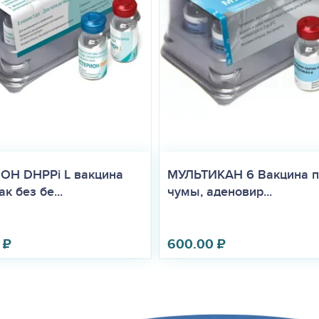
ОН DHPPi L вакцина
МУЛЬТИКАН 6 Вакцина п
к без бе...
чумы, аденовир...
₽
600.00
₽