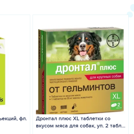
 скоту — 5 – 10 мг/кг массы животного, свиньям — 10 мг/кг
ном применении необходимо менять место инъекции.
шим выпадением прямой кишки, которые быстро проходят после
ом, клиндамицином, левомицетином, пенициллинами (особенно
та тилозина.
 препарата. Мясо животных, вынужденно убитых до истечения
 животных в период применения Тилозина 200 и до истечения
овано для кормления животных.
до 20 °С
екций, фл.
Дронтал плюс XL таблетки со
вкусом мяса для собак, уп. 2 табл…