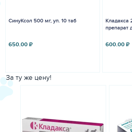
СинуКсол 500 мг, уп. 10 таб
Кладакса 
препарат 
650.00
₽
600.00
₽
За ту же цену!