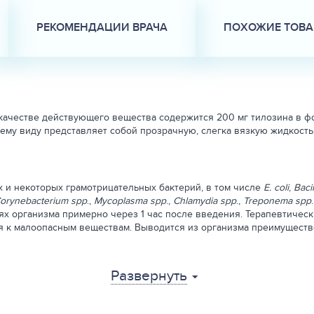
РЕКОМЕНДАЦИИ ВРАЧА
ПОХОЖИЕ ТОВ
 качестве действующего вещества содержится 200 мг тилозина в ф
ему виду представляет собой прозрачную, слегка вязкую жидкость 
 и некоторых грамотрицательных бактерий, в том числе
E. coli
,
Baci
orynebacterium spp
.,
Mycoplasma spp
.,
Chlamydia spp
.,
Treponema spp
х организма примерно через 1 час после введения. Терапевтическ
ся к малоопасным веществам. Выводится из организма преимущест
Развернуть
лкого рогатого скота, свиней, собак и кошек; маститов крупного р
 коз, а также вторичных инфекций при вирусных заболеваниях.