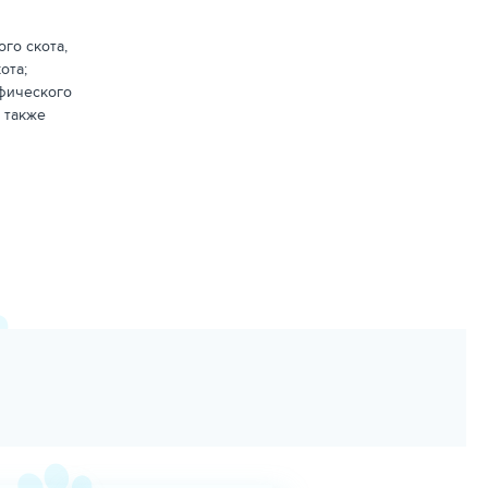
го скота,
ота;
офического
а также