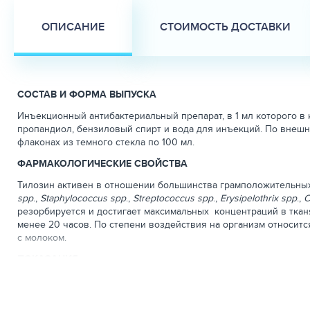
ОПИСАНИЕ
СТОИМОСТЬ ДОСТАВКИ
СОСТАВ И ФОРМА ВЫПУСКА
Инъекционный антибактериальный препарат, в 1 мл которого в
пропандиол, бензиловый спирт и вода для инъекций. По внешн
флаконах из темного стекла по 100 мл.
ФАРМАКОЛОГИЧЕСКИЕ СВОЙСТВА
Тилозин активен в отношении большинства грамположительных
spp
.,
Staphylococcus spp
.,
Streptococcus spp
.,
Erysipelothrix spp
.,
C
резорбируется и достигает максимальных концентраций в тканя
менее 20 часов. По степени воздействия на организм относит
с молоком.
ПОКАЗАНИЯ
Назначают для лечения бронхопневмонии крупного рогатого и ме
атрофического ринита свиней; инфекционной агалактии овец и