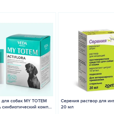
сутки в течение 3 – 5 дней в следующих дозах: крупному рогатому
ого, собакам и кошкам — 5 – 10 мг/кг массы животного. При повтор
 эритемы, зуда, респираторных явлений, легкого отека с неболь
е рекомендуется применять Тилозин 200 одновременно с тиамулин
цином в связи с выраженным снижением антибактериального эффек
ешается не ранее, чем через 8 суток после прекращения введения
тных или производства мясо-костной муки. Молоко, полученное от
спользовать для пищевых целей. Такое молоко может быть использ
 и недоступном для детей и животных месте при температуре от 10 
 для собак MY TOTEM
Серения раствор для инъ
 синбиотический комп…
20 мл