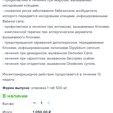
- профилактики и лечения при акарозах, вызываемых
иксодовыми клещами;
- снижения риска заболевания бабезиозом, возбудитель
которого передаётся иксодовыми клещами, инфицированными
Babesia canis;
- профилактики и лечения при энтомозах, вызываемых блохами;
- комплексной терапии при аллергическом дерматите,
вызываемого блохами;
- предотвращения заражения дипилидиозом, передаваемым
блохами, инфицированными личинками Dipylidium caninum.
- лечения при демодекозе, вызванном Demodex Canis.
- лечения при саркоптозе, вызванном Sarcoptes scabier.
- лечения при отодектозе, вызванном Otodectes cynotis.
Инсектоакарицидное действие продолжается в течение 12
недель
Форма выпуска:
упаковка 1 таб 500 мг
В наличии
−
+
Кол-во:
Итого:
1 050.00
₽