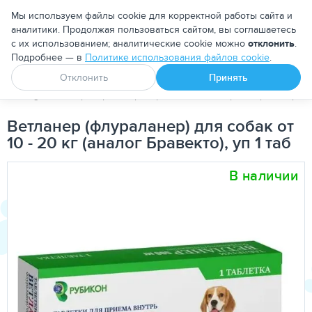
Москва
Мы используем файлы cookie для корректной работы сайта и
аналитики. Продолжая пользоваться сайтом, вы соглашаетесь
с их использованием; аналитические cookie можно
отклонить
.
Подробнее — в
Политике использования файлов cookie
.
Апоквел
Ветмедин
От блох и клещей
Отклонить
Принять
PetDog
Ветеринарные препараты
Антипаразитарные преп
Ветланер (флураланер) для собак от
10 - 20 кг (аналог Бравекто), уп 1 таб
В наличии