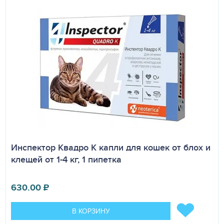
препаратами, инсектоакарицидными ошейниками,
глюкокортикостероидами, нестероидными
противовоспалительными препаратами,
антикоагулянтом варфарин нежелательных реакций, а
также снижения эффективности препарата не выявлено.
УСЛОВИЯ ХРАНЕНИЯ
Препарат хранят и транспортируют в упаковке
производителя при температуре от 2 С до 25 С. Хранят в
недоступном для детей месте, отдельно от продуктов
питания и кормов.
Перед применением ознакомьтесь с инструкцией
Инспектор Квадро K капли для кошек от блох и
клещей от 1-4 кг, 1 пипетка
630.00
₽
В КОРЗИНУ