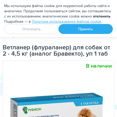
Москва
Мы используем файлы cookie для корректной работы сайта и
аналитики. Продолжая пользоваться сайтом, вы соглашаетесь
с их использованием; аналитические cookie можно
отклонить
.
Подробнее — в
Политике использования файлов cookie
.
Апоквел
Ветмедин
От блох и клещей
Отклонить
Принять
PetDog
Ветеринарные препараты
Антипаразитарные преп
Ветланер (флураланер) для собак от
2 - 4,5 кг (аналог Бравекто), уп 1 таб
В наличии