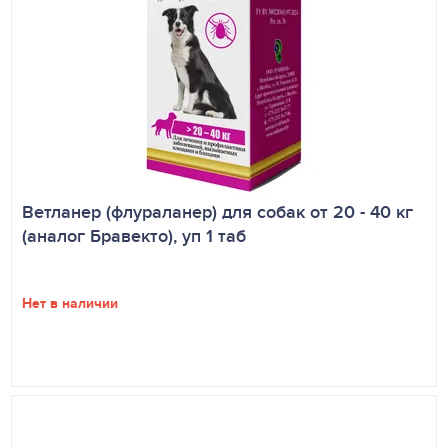
проглотила необходимую дозу препарата.
Повторное применение препарата осуществляют через
12 недель.
Следует избегать нарушения рекомендуемого
интервала при повторном применении препарата, так
как это может привести к снижению эффективности. В
случае пропуска очередного приема применение
возобновляют в той же дозе по той же схеме.
Ветланер (флураланер) для собак от 20 - 40 кг
ПОБОЧНЫЕ ДЕЙСТВИЯ
(аналог Бравекто), уп 1 таб
После применения препарата возможно проявление
нежелательных реакций: часто (более 1, но менее 10 из
100 животных) – диарея, рвота, снижение аппетита и
Нет в наличии
слюнотечение; очень редко (менее 1 из 10 000
животных) – угнетение (летаргия), мышечный тремор,
атаксия и судороги. Отмеченные реакции
кратковременны и самопроизвольно исчезают.
ВЗАИМОДЕЙСТВИЕ
При одновременном применении с антигельминтными