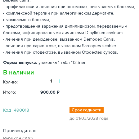
Babesia canis;
- профилактики и лечения при энтомозах, вызываемых блохами;
- комплексной терапии при аллергическом дерматите,
вызываемого блохами;
- предотвращения заражения дипилидиозом, передаваемым
блохами, инфицированными личинками Dipylidium caninum.
- лечения при демодекозе, вызванном Demodex Canis.
- лечения при саркоптозе, вызванном Sarcoptes scabier.
- лечения при отодектозе, вызванном Otodectes cynotis.
Форма выпуска:
упаковка 1 табл 112,5 мг
В наличии
−
+
Кол-во:
Итого:
900.00
₽
Код
490018
Срок годности
до 01/03/2028 года
Производитель
Рубикон ООО