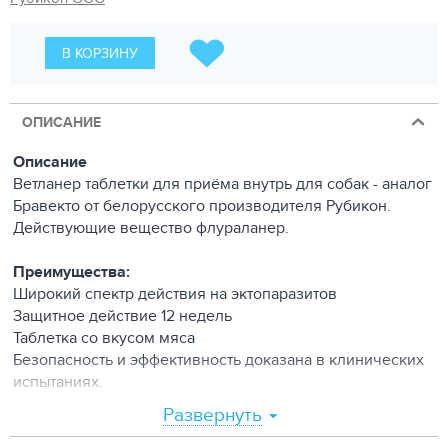
В КОРЗИНУ
ОПИСАНИЕ
Описание
Ветланер таблетки для приёма внутрь для собак - аналог
Бравекто от белорусского производителя Рубикон.
Действующие вещество флураланер.
Преимущества:
Широкий спектр действия на эктопаразитов
Защитное действие 12 недель
Таблетка со вкусом мяса
Безопасность и эффективность доказана в клинических
испытаниях.
Развернуть
Состав:
действующие вещества: флураланер 112,5 мг