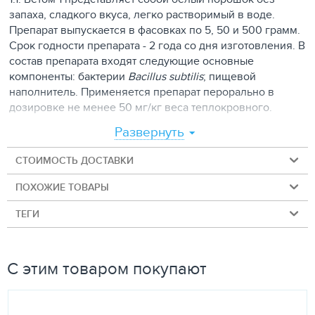
запаха, сладкого вкуса, легко растворимый в воде.
Препарат выпускается в фасовках по 5, 50 и 500 грамм.
Срок годности препарата - 2 года со дня изготовления. В
состав препарата входят следующие основные
компоненты: бактерии
Bacillus subtilis
; пищевой
наполнитель. Применяется препарат перорально в
дозировке не менее 50 мг/кг веса теплокровного.
Развернуть
ФАРМАКОЛОГИЧЕСКИЕ СВОЙСТВА
СТОИМОСТЬ ДОСТАВКИ
Лечебный эффект препарата обеспечивается
ПОХОЖИЕ ТОВАРЫ
продуктами жизнедеятельности бактерий
Bacillus subtilis
в желудочно-кишечном тракте (ЖКТ) теплокровного:
ТЕГИ
· бацитрацинами - полипептидными антибиотиками;
· интерфероном альфа - 2 - лейкоцитарным
человеческим;
С этим товаром покупают
· аминокислотами;
· ферментами.
Приведенные выше лечебные вещества воздействуют