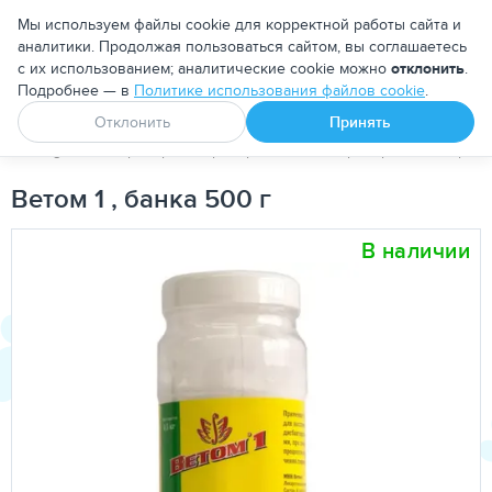
Москва
Мы используем файлы cookie для корректной работы сайта и
аналитики. Продолжая пользоваться сайтом, вы соглашаетесь
с их использованием; аналитические cookie можно
отклонить
.
Подробнее — в
Политике использования файлов cookie
.
Апоквел
Ветмедин
От блох и клещей
Отклонить
Принять
PetDog
Ветеринарные препараты
Биопрепараты
Проби
Ветом 1 , банка 500 г
В наличии