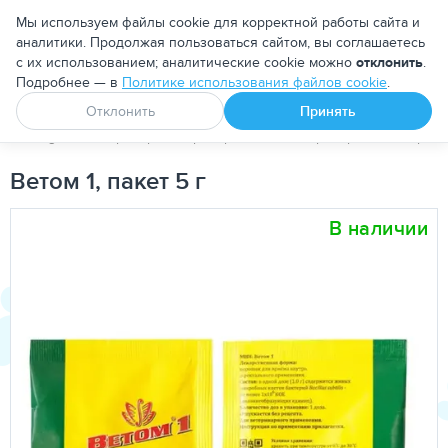
Москва
Мы используем файлы cookie для корректной работы сайта и
аналитики. Продолжая пользоваться сайтом, вы соглашаетесь
с их использованием; аналитические cookie можно
отклонить
.
Подробнее — в
Политике использования файлов cookie
.
Апоквел
Ветмедин
От блох и клещей
Отклонить
Принять
PetDog
Ветеринарные препараты
Биопрепараты
Проби
Ветом 1, пакет 5 г
В наличии