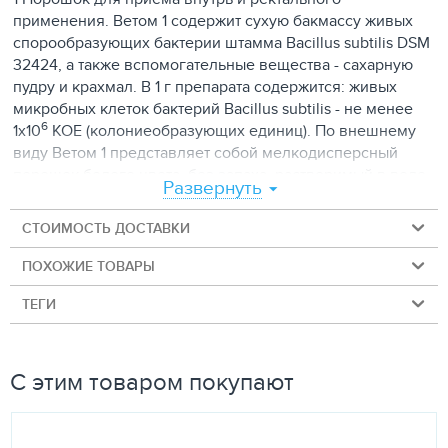
применения. Ветом 1 содержит сухую бакмассу живых
спорообразующих бактерии штамма Bacillus subtilis DSM
32424, а также вспомогательные вещества - сахарную
пудру и крахмал. В 1 г препарата содержится: живых
микробных клеток бактерий Bacillus subtilis - не менее
6
1x10
КОЕ (колониеобразующих единиц). По внешнему
виду Ветом 1 представляет собой мелкодисперсный
порошок белого цвета, без запаха, растворимый в воде,
Развернуть
с образованием осадка белого цвета. Лекарственный
препарат расфасован по 1,0 г (1 доза); 2,0 г (2 дозы); 5,0 г
СТОИМОСТЬ ДОСТАВКИ
(5 доз); 10,0 г (10 доз); 50,0 г (50 доз); 100,0 г (100 доз);
300,0 г (300 доз) и 500,0 г (500 доз) в пакеты из
ПОХОЖИЕ ТОВАРЫ
ламинированной бумаги или полимерных
ТЕГИ
водонепроницаемых материалов или в банки
полимерные.
Отпускается без рецепта.
С этим товаром покупают
ФАРМАКОЛОГИЧЕСКИЕ СВОЙСТВА
Фармакотерапевтическая группа лекарственного
препарата для ветеринарного применения: пробиотик.