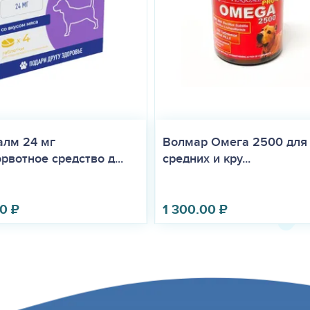
алм 24 мг
Волмар Омега 2500 для
рвотное средство д...
средних и кру...
00
₽
1 300.00
₽