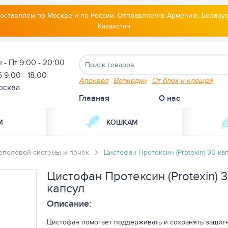
оставляем по Москве и по России. Отправляем в Армению, Беларус
Казахстан
 - Пт 9:00 - 20:00
 9:00 - 18:00
Апоквел
Ветмедин
От блох и клещей
осква
Главная
О нас
М
КОШКАМ
еполовой системы и почек
Цистофан Протексин (Protexin) 30 ка
Цистофан Протексин (Protexin) 
капсул
Описание:
Цистофан помогает поддерживать и сохранять защит