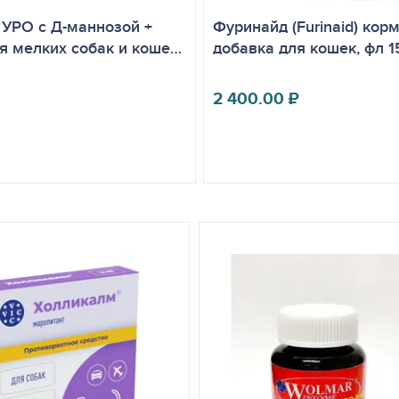
УРО с Д-маннозой +
Фуринайд (Furinaid) кор
я мелких собак и коше…
добавка для кошек, фл 1
2 400.00
₽