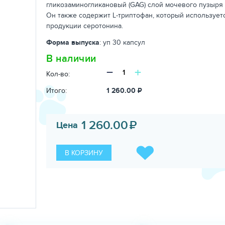
гликозаминогликановый (GAG) слой мочевого пузыря 
Он также содержит L-триптофан, который использует
продукции серотонина.
Форма выпуска
: уп 30 капсул
В наличии
−
+
Кол-во:
Итого:
1 260.00
₽
1 260.00
₽
Цена
В КОРЗИНУ