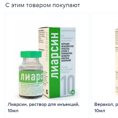
С этим товаром покупают
Кантарен раствор для инъекций вводят животным подкожно или 
крупных и средних пород — 2 – 4 мл; собакам мелких пород, щен
до стабилизации состояния. Продолжительность лечения 7 – 10
повторяют. Для каждого животного необходимо использовать о
патогенетической и симптоматической терапии.
ПОБОЧНЫЕ ДЕЙСТВИЯ
При правильном использовании и дозировке побочные явления
ПРОТИВОПОКАЗАНИЯ
Повышенная индивидуальная чувствительность к препарату.
ОСОБЫЕ УКАЗАНИЯ
Продукцию от животных, которым применяли препарат, использ
посторонних примесей, при истекшем сроке годности или нару
УСЛОВИЯ ХРАНЕНИЯ
В сухом, защищенном от света и недоступном для детей и живот
Лиарсин, раствор для инъекций,
Веракол, 
10мл
10мл