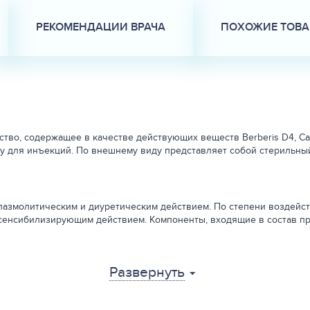
РЕКОМЕНДАЦИИ ВРАЧА
ПОХОЖИЕ ТОВ
о, содержащее в качестве действующих веществ Berberis D4, Cantha
ду для инъекций. По внешнему виду представляет собой стерильны
пазмолитическим и диуретическим действием. По степени воздейст
енсибилизирующим действием. Компоненты, входящие в состав пре
Развернуть
унам для лечения цистита, урологического синдрома и мочекаменн