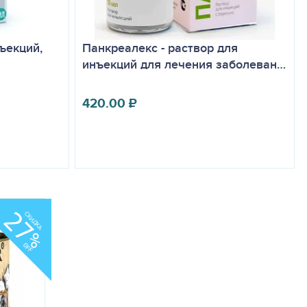
ъекций,
Панкреалекс - раствор для
инъекций для лечения заболеван…
420.00
₽
27
СКИДКА
%
OFF