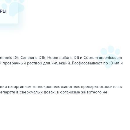
АРЫ
ris D6, Cantharis D15, Hepar sulfuris D6 и Cuprum arsenicosum
й прозрачный раствор для инъекций. Расфасовывают по 10 мл и
вия на организм теплокровных животных препарат относится к
парата в сверхмалых дозах, в организме животного не
ой болезни.