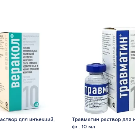
внутримышечно. Разовая доза препарата на одно животное составл
кам, кошкам и котятам — 0,5 – 2 мл; хорькам и фреткам — 0,5 мл и г
 дней. При подостром и хроническом течении болезни — 1 раз в де
тдельную стерильную иглу. Применение Кантарена не исключает и
, как правило, не наблюдаются.
уют без ограничений. Препарат во флаконах с нарушенной целостн
шении условий хранения не пригоден к применению.
ных месте. Отдельно от пищевых продуктов и кормов при температу
раствор для инъекций,
Травматин раствор для 
фл. 10 мл