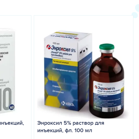
яет: лошадям — 10 – 15 мл; жеребятам — 2 – 2,5 мл; собакам
рызунам по 0,2 – 0,3 мл. В острых случаях — 1 – 3 раза в день
нь в течение 3 – 4 недель. При необходимости курс лечения
спользования других лекарственных средств этиотропной,
остью, при помутнении или изменении цвета, наличии
ре от 0 до 30 ºС. Срок годности — 3 года.
инъекций,
Энроксил 5% раствор для
инъекций, фл. 100 мл