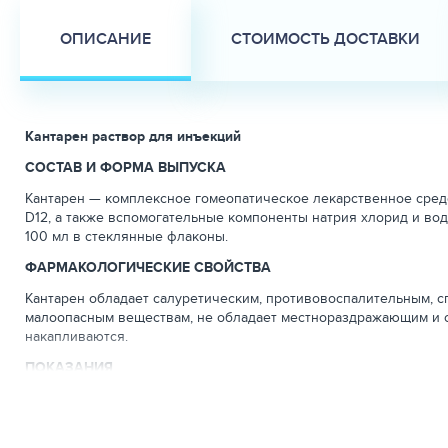
ОПИСАНИЕ
СТОИМОСТЬ ДОСТАВКИ
Кантарен раствор для инъекций
СОСТАВ И ФОРМА ВЫПУСКА
Кантарен — комплексное гомеопатическое лекарственное средств
D12, а также вспомогательные компоненты натрия хлорид и во
100 мл в стеклянные флаконы.
ФАРМАКОЛОГИЧЕСКИЕ СВОЙСТВА
Кантарен обладает салуретическим, противовоспалительным, с
малоопасным веществам, не обладает местнораздражающим и с
накапливаются.
ПОКАЗАНИЯ
Назначают лошадям, собакам, кошкам, хорькам, фреткам и грыз
ДОЗЫ И СПОСОБ ПРИМЕНЕНИЯ