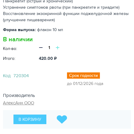
Панкреатит (острый и хронический)
Устранение симптомов рвоты (при панкреатите и триадите)
Восстановление экзокринной функции поджелудочной железы
(улучшение пищеварения)
Форма выпуска:
флакон 10 мл
В наличии
−
+
Кол-во:
Итого:
420.00
₽
Код
720304
Срок годности
до 01/12/2026 года
Производитель
АлексАнн ООО
В КОРЗИНУ