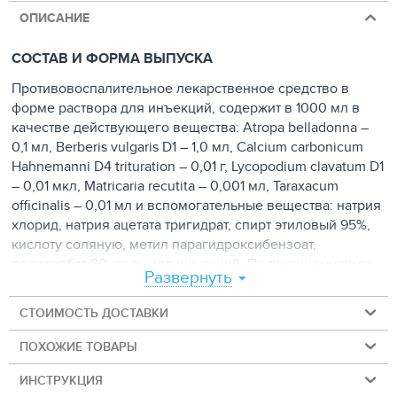
ОПИСАНИЕ
СОСТАВ И ФОРМА ВЫПУСКА
Противовоспалительное лекарственное средство в
форме раствора для инъекций, содержит в 1000 мл в
качестве действующего вещества: Atropa belladonna –
0,1 мл, Berberis vulgaris D1 – 1,0 мл, Calcium carbonicum
Hahnemanni D4 trituration – 0,01 г, Lycopodium clavatum D1
– 0,01 мкл, Matricaria recutita – 0,001 мл, Taraxacum
officinalis – 0,01 мл и вспомогательные вещества: натрия
хлорид, натрия ацетата тригидрат, спирт этиловый 95%,
кислоту соляную, метил парагидроксибензоат,
полисорбат 80, воду для инъекций. По внешнему виду
Развернуть
препарат представляет собой бесцветную прозрачную
жидкость. Выпускают Панкреалекс стерильно
СТОИМОСТЬ ДОСТАВКИ
расфасованным по 10 мл в стеклянные флаконы,
укупоренные резиновыми пробками и обкатанные
ПОХОЖИЕ ТОВАРЫ
алюминиевыми колпачками. Флаконы упаковываются в
картонные коробки вместе с инструкцией по
ИНСТРУКЦИЯ