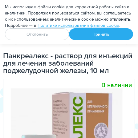
Москва
Мы используем файлы cookie для корректной работы сайта и
аналитики. Продолжая пользоваться сайтом, вы соглашаетесь
с их использованием; аналитические cookie можно
отклонить
.
Подробнее — в
Политике использования файлов cookie
.
Апоквел
Ветмедин
От блох и клещей
Отклонить
Принять
PetDog
Ветеринарные препараты
Гомеопатические средст
Панкреалекс - раствор для инъекций
для лечения заболеваний
поджелудочной железы, 10 мл
В наличии