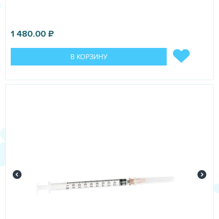
раздражающим и сенсибилизирующим действием.
ПОКАЗАНИЯ
1 480.00
₽
Панкреалекс назначают собакам и кошкам в
комплексной терапии при остром и хроническом
В КОРЗИНУ
панкреатите, триадите, в том числе для устранения
симптомов рвоты при данных заболеваниях, а также для
восстановления экзокринной функции поджелудочной
железы (улучшения пищеварения).
ДОЗЫ И СПОСОБ ПРИМЕНЕНИЯ
Панкреалекс применяют внутримышечно или подкожно
в дозировке 0,1 мл/1 кг массы животного:
– для лечения острого панкреатита у собак – 1-2 раза в
день в течение 5-7 дней, затем 3-4 инъекции 1 раз в 1-3
дня;
– для лечения острого панкреатита у кошек – 2 раза в
день в течение 5-7 дней, затем 3-4 инъекции 1 раз в
день;