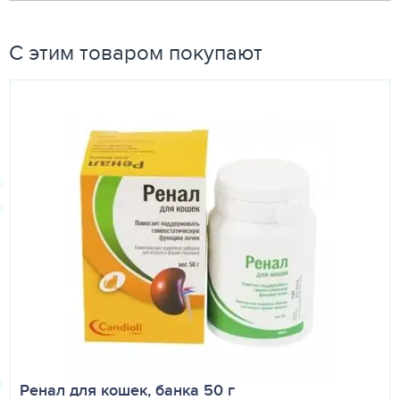
применению.
ФАРМАКОЛОГИЧЕСКИЕ СВОЙСТВА
С этим товаром покупают
Панкреалекс – комбинированный препарат для лечения
заболеваний поджелудочной железы. Препарат
содержит компоненты, которые препятствуют выработке
провоспалительных факторов, оказывают
цитопротекторное действие и способствуют сохранению
структуры поджелудочной железы, регулируют
экзокринную функцию поджелудочной железы,
метаболизм глюкозы и триглицеридов.
Панкреалекс оказывает противовоспалительное и
протекторное действие на ткань поджелудочной
железы, способствует сохранению ацинарных клеток,
регулирует экзокринную функцию поджелудочной
железы, при панкреатите препятствует развитию
гипергликемии, обладает противорвотным действием.
По степени воздействия на организм лекарственный
препарат относится к веществам малоопасным (4 класс
Ренал для кошек, банка 50 г
опасности по ГОСТ 12.1.007-76), не обладает местно-