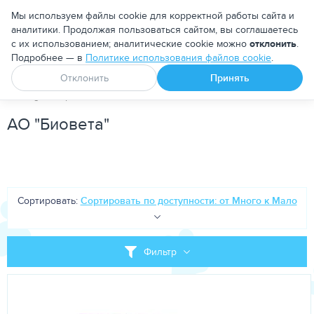
Москва
Мы используем файлы cookie для корректной работы сайта и
аналитики. Продолжая пользоваться сайтом, вы соглашаетесь
с их использованием; аналитические cookie можно
отклонить
.
Подробнее — в
Политике использования файлов cookie
.
Апоквел
Ветмедин
От блох и клещей
Отклонить
Принять
PetDog
Бренд
АО "Биовета"
АО "Биовета"
Сортировать:
Сортировать по доступности: от Много к Мало
Фильтр