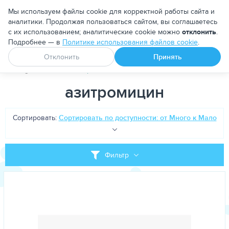
Москва
Мы используем файлы cookie для корректной работы сайта и
аналитики. Продолжая пользоваться сайтом, вы соглашаетесь
с их использованием; аналитические cookie можно
отклонить
.
Подробнее — в
Политике использования файлов cookie
.
Апоквел
Ветмедин
От блох и клещей
Отклонить
Принять
PetDog
Теги
азитромицин
азитромицин
Сортировать:
Сортировать по доступности: от Много к Мало
Фильтр