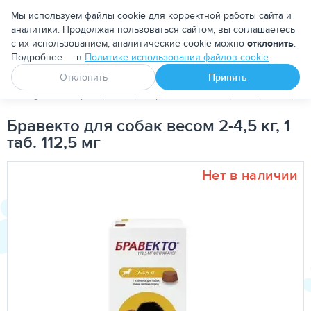
Москва
Мы используем файлы cookie для корректной работы сайта и
аналитики. Продолжая пользоваться сайтом, вы соглашаетесь
с их использованием; аналитические cookie можно
отклонить
.
Подробнее — в
Политике использования файлов cookie
.
Апоквел
Ветмедин
От блох и клещей
Отклонить
Принять
PetDog
Ветеринарные препараты
Антипаразитарные преп
Бравекто для собак весом 2-4,5 кг, 1
таб. 112,5 мг
Нет в наличии