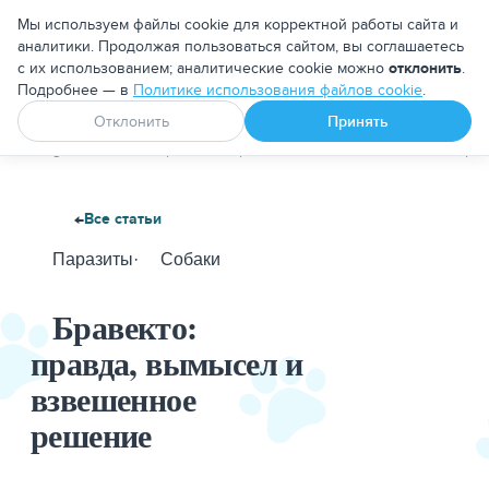
Москва
Мы используем файлы cookie для корректной работы сайта и
аналитики. Продолжая пользоваться сайтом, вы соглашаетесь
с их использованием; аналитические cookie можно
отклонить
.
Подробнее — в
Политике использования файлов cookie
.
Апоквел
Ветмедин
От блох и клещей
Отклонить
Принять
PetDog
Блог
Бравекто: правда, вымысел и взвешенное ре
←
Все статьи
Паразиты
·
Собаки
Бравекто:
правда, вымысел и
взвешенное
решение