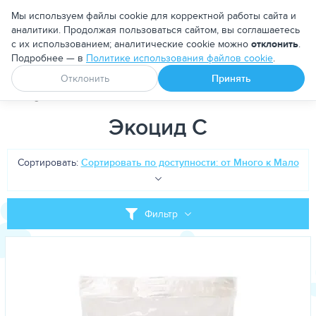
Москва
Мы используем файлы cookie для корректной работы сайта и
аналитики. Продолжая пользоваться сайтом, вы соглашаетесь
с их использованием; аналитические cookie можно
отклонить
.
Подробнее — в
Политике использования файлов cookie
.
Апоквел
Ветмедин
От блох и клещей
Отклонить
Принять
PetDog
Теги
Экоцид С
Экоцид С
Сортировать:
Сортировать по доступности: от Много к Мало
Фильтр