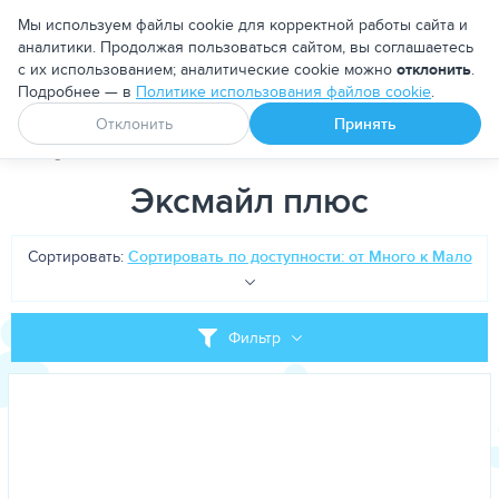
Москва
Мы используем файлы cookie для корректной работы сайта и
аналитики. Продолжая пользоваться сайтом, вы соглашаетесь
с их использованием; аналитические cookie можно
отклонить
.
Подробнее — в
Политике использования файлов cookie
.
Апоквел
Ветмедин
От блох и клещей
Отклонить
Принять
PetDog
Теги
Эксмайл плюс
Эксмайл плюс
Сортировать:
Сортировать по доступности: от Много к Мало
Фильтр