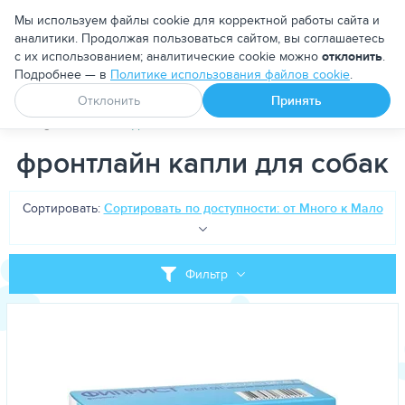
Москва
Мы используем файлы cookie для корректной работы сайта и
аналитики. Продолжая пользоваться сайтом, вы соглашаетесь
с их использованием; аналитические cookie можно
отклонить
.
Подробнее — в
Политике использования файлов cookie
.
Апоквел
Ветмедин
От блох и клещей
Отклонить
Принять
PetDog
Теги
фронтлайн капли для собак
фронтлайн капли для собак
Сортировать:
Сортировать по доступности: от Много к Мало
Фильтр