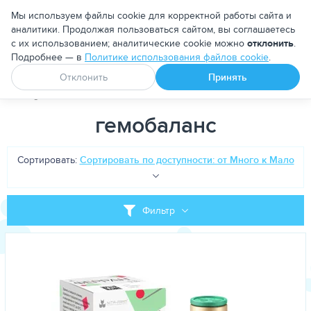
Москва
Мы используем файлы cookie для корректной работы сайта и
аналитики. Продолжая пользоваться сайтом, вы соглашаетесь
с их использованием; аналитические cookie можно
отклонить
.
Подробнее — в
Политике использования файлов cookie
.
Апоквел
Ветмедин
От блох и клещей
Отклонить
Принять
PetDog
Теги
гемобаланс
гемобаланс
Сортировать:
Сортировать по доступности: от Много к Мало
Фильтр