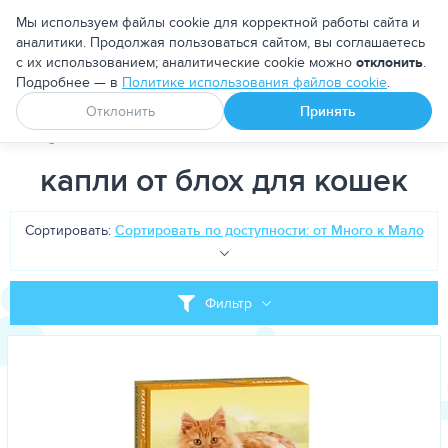
Москва
Мы используем файлы cookie для корректной работы сайта и
аналитики. Продолжая пользоваться сайтом, вы соглашаетесь
с их использованием; аналитические cookie можно
отклонить
.
Подробнее — в
Политике использования файлов cookie
.
Апоквел
Ветмедин
От блох и клещей
Отклонить
Принять
PetDog
Теги
капли от блох для кошек
капли от блох для кошек
Сортировать:
Сортировать по доступности: от Много к Мало
Фильтр