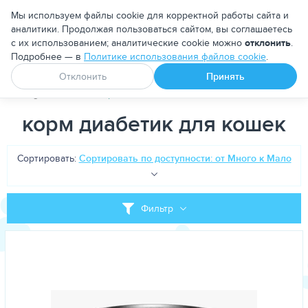
Москва
Мы используем файлы cookie для корректной работы сайта и
аналитики. Продолжая пользоваться сайтом, вы соглашаетесь
с их использованием; аналитические cookie можно
отклонить
.
Подробнее — в
Политике использования файлов cookie
.
Апоквел
Ветмедин
От блох и клещей
Отклонить
Принять
PetDog
Теги
корм диабетик для кошек
корм диабетик для кошек
Сортировать:
Сортировать по доступности: от Много к Мало
Фильтр