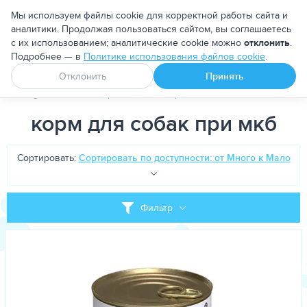
Москва
Мы используем файлы cookie для корректной работы сайта и
аналитики. Продолжая пользоваться сайтом, вы соглашаетесь
с их использованием; аналитические cookie можно
отклонить
.
Подробнее — в
Политике использования файлов cookie
.
Апоквел
Ветмедин
От блох и клещей
Отклонить
Принять
PetDog
Теги
корм для собак при мкб
корм для собак при мкб
Сортировать:
Сортировать по доступности: от Много к Мало
Фильтр